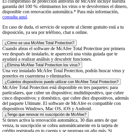
El compromiso de protección antivirus de McAfee incluye nuestra
garantía del 100 %: eliminamos los virus o te devolvemos el dinero,
disponible con renovación automática.* Para más información,
consulta aquí
.
En caso de duda, el servicio de soporte al cliente gratuito está a tu
disposición, ya sea por teléfono, chat u online.
¿Cómo se usa McAfee Total Protection?
Cuando abras el software de McAfee Total Protection por primera
vez después de instalarlo, te aparecerá una visita guiada que te
ayudará a realizar análisis y descubrir funciones.
¿Elimina McAfee Total Protection los virus?
Una vez instalado McAfee Total Protection, podrás buscar virus y
ponerlos en cuarentena o eliminarlos.
¿Cuántos dispositivos puedo utilizar con McAfee Total Protection?
McAfee Total Protection está disponible en tres paquetes: para
particulares, que cubre un dispositivo; multidispositivo, que cubre
cinco dispositivos; y doméstico, que cubre diez dispositivos, además
del paquete Ultimate. El software de McAfee es compatible con
dispositivos Windows, Mac OS, iOS y Android.
¿Tengo que renovar mi suscripción de McAfee?
Si tienes activa la renovación automática, 30 días antes de que
venza, tu suscripción se cobra automáticamente en la tarjeta de
crédito registrada en tu cuenta y se prorroga un año más. Si