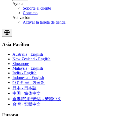
Ayuda
Soporte al cliente
Contacto
Activación
Activar la tarjeta de tienda
Asia Pacífico
Australia - English
New Zealand - English
Singapore
Malaysia - English
India - English
Indonesia - English
대한민국 - 한국어
日本 - 日本語
中国 - 简体中文
香港特別行政區 - 繁體中文
台灣 - 繁體中文
Europa