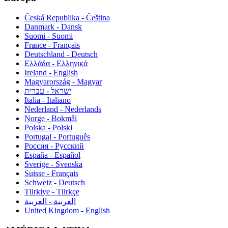
Česká Republika - Čeština
Danmark - Dansk
Suomi - Suomi
France - Français
Deutschland - Deutsch
Ελλάδα - Ελληνικά
Ireland - English
Magyarország - Magyar
ישראל - עברית
Italia - Italiano
Nederland - Nederlands
Norge - Bokmål
Polska - Polski
Portugal - Português
Россия - Русский
España - Español
Sverige - Svenska
Suisse - Français
Schweiz - Deutsch
Türkiye - Türkçe
العربية - العربية
United Kingdom - English