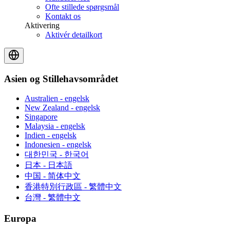
Ofte stillede spørgsmål
Kontakt os
Aktivering
Aktivér detailkort
Asien og Stillehavsområdet
Australien - engelsk
New Zealand - engelsk
Singapore
Malaysia - engelsk
Indien - engelsk
Indonesien - engelsk
대한민국 - 한국어
日本 - 日本語
中国 - 简体中文
香港特別行政區 - 繁體中文
台灣 - 繁體中文
Europa