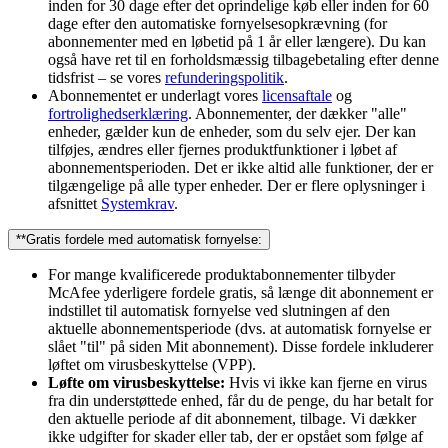
inden for 30 dage efter det oprindelige køb eller inden for 60
dage efter den automatiske fornyelsesopkrævning (for
abonnementer med en løbetid på 1 år eller længere). Du kan
også have ret til en forholdsmæssig tilbagebetaling efter denne
tidsfrist – se vores
refunderingspolitik
.
Abonnementet er underlagt vores
licensaftale
og
fortrolighedserklæring
. Abonnementer, der dækker "alle"
enheder, gælder kun de enheder, som du selv ejer. Der kan
tilføjes, ændres eller fjernes produktfunktioner i løbet af
abonnementsperioden. Det er ikke altid alle funktioner, der er
tilgængelige på alle typer enheder. Der er flere oplysninger i
afsnittet
Systemkrav
.
**Gratis fordele med automatisk fornyelse:
For mange kvalificerede produktabonnementer tilbyder
McAfee yderligere fordele gratis, så længe dit abonnement er
indstillet til automatisk fornyelse ved slutningen af den
aktuelle abonnementsperiode (dvs. at automatisk fornyelse er
slået "til" på siden Mit abonnement). Disse fordele inkluderer
løftet om virusbeskyttelse (VPP).
Løfte om virusbeskyttelse:
Hvis vi ikke kan fjerne en virus
fra din understøttede enhed, får du de penge, du har betalt for
den aktuelle periode af dit abonnement, tilbage. Vi dækker
ikke udgifter for skader eller tab, der er opstået som følge af