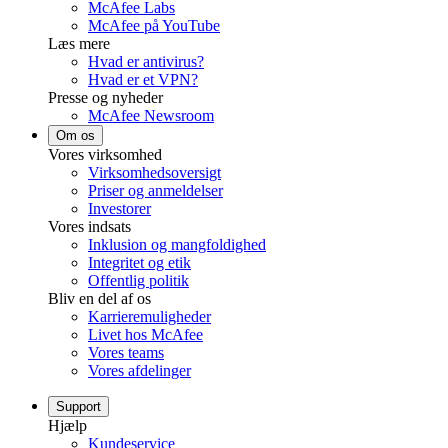
McAfee Labs
McAfee på YouTube
Læs mere
Hvad er antivirus?
Hvad er et VPN?
Presse og nyheder
McAfee Newsroom
Om os
Vores virksomhed
Virksomhedsoversigt
Priser og anmeldelser
Investorer
Vores indsats
Inklusion og mangfoldighed
Integritet og etik
Offentlig politik
Bliv en del af os
Karrieremuligheder
Livet hos McAfee
Vores teams
Vores afdelinger
Support
Hjælp
Kundeservice