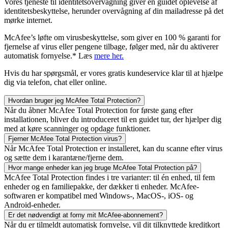
Vores tjeneste til identitetsovervågning giver en guidet oplevelse af
identitetsbeskyttelse, herunder overvågning af din mailadresse på det
mørke internet.
McAfee’s løfte om virusbeskyttelse, som giver en 100 % garanti for
fjernelse af virus eller pengene tilbage, følger med, når du aktiverer
automatisk fornyelse.* Læs
mere her.
Hvis du har spørgsmål, er vores gratis kundeservice klar til at hjælpe
dig via telefon, chat eller online.
Hvordan bruger jeg McAfee Total Protection?
Når du åbner McAfee Total Protection for første gang efter
installationen, bliver du introduceret til en guidet tur, der hjælper dig
med at køre scanninger og opdage funktioner.
Fjerner McAfee Total Protection virus?
Når McAfee Total Protection er installeret, kan du scanne efter virus
og sætte dem i karantæne/fjerne dem.
Hvor mange enheder kan jeg bruge McAfee Total Protection på?
McAfee Total Protection findes i tre varianter: til én enhed, til fem
enheder og en familiepakke, der dækker ti enheder. McAfee-
softwaren er kompatibel med Windows-, MacOS-, iOS- og
Android-enheder.
Er det nødvendigt at forny mit McAfee-abonnement?
Når du er tilmeldt automatisk fornyelse, vil dit tilknyttede kreditkort