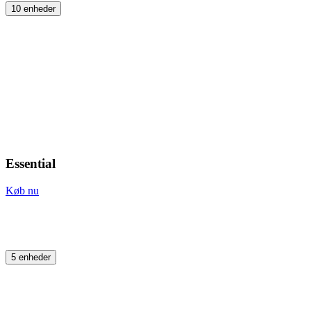
10 enheder
Essential
Køb nu
5 enheder