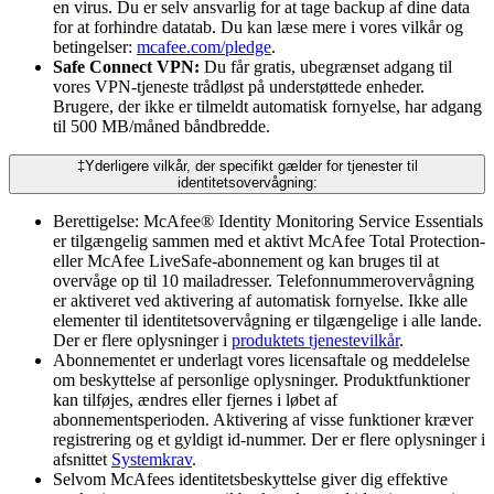
en virus. Du er selv ansvarlig for at tage backup af dine data
for at forhindre datatab. Du kan læse mere i vores vilkår og
betingelser:
mcafee.com/pledge
.
Safe Connect VPN:
Du får gratis, ubegrænset adgang til
vores VPN-tjeneste trådløst på understøttede enheder.
Brugere, der ikke er tilmeldt automatisk fornyelse, har adgang
til 500 MB/måned båndbredde.
‡Yderligere vilkår, der specifikt gælder for tjenester til
identitetsovervågning:
Berettigelse: McAfee® Identity Monitoring Service Essentials
er tilgængelig sammen med et aktivt McAfee Total Protection-
eller McAfee LiveSafe-abonnement og kan bruges til at
overvåge op til 10 mailadresser. Telefonnummerovervågning
er aktiveret ved aktivering af automatisk fornyelse. Ikke alle
elementer til identitetsovervågning er tilgængelige i alle lande.
Der er flere oplysninger i
produktets tjenestevilkår
.
Abonnementet er underlagt vores licensaftale og meddelelse
om beskyttelse af personlige oplysninger. Produktfunktioner
kan tilføjes, ændres eller fjernes i løbet af
abonnementsperioden. Aktivering af visse funktioner kræver
registrering og et gyldigt id-nummer. Der er flere oplysninger i
afsnittet
Systemkrav
.
Selvom McAfees identitetsbeskyttelse giver dig effektive