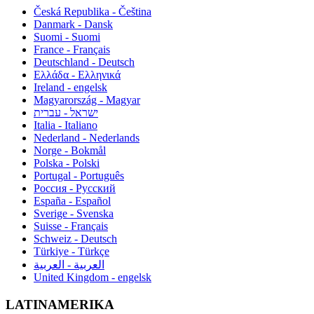
Česká Republika - Čeština
Danmark - Dansk
Suomi - Suomi
France - Français
Deutschland - Deutsch
Ελλάδα - Ελληνικά
Ireland - engelsk
Magyarország - Magyar
ישראל - עברית
Italia - Italiano
Nederland - Nederlands
Norge - Bokmål
Polska - Polski
Portugal - Português
Россия - Русский
España - Español
Sverige - Svenska
Suisse - Français
Schweiz - Deutsch
Türkiye - Türkçe
العربية - العربية
United Kingdom - engelsk
LATINAMERIKA