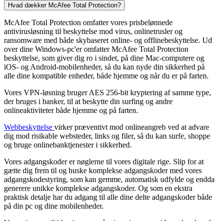
Hvad dækker McAfee Total Protection?
McAfee Total Protection omfatter vores prisbelønnede
antivirusløsning til beskyttelse mod virus, onlinetrusler og
ransomware med både skybaseret online- og offlinebeskyttelse. Ud
over dine Windows-pc'er omfatter McAfee Total Protection
beskyttelse, som giver dig ro i sindet, på dine Mac-computere og
iOS- og Android-mobilenheder, så du kan nyde din sikkerhed på
alle dine kompatible enheder, både hjemme og når du er på farten.
Vores VPN-løsning bruger AES 256-bit kryptering af samme type,
der bruges i banker, til at beskytte din surfing og andre
onlineaktiviteter både hjemme og på farten.
Webbeskyttelse
virker præventivt mod onlineangreb ved at advare
dig mod risikable websteder, links og filer, så du kan surfe, shoppe
og bruge onlinebanktjenester i sikkerhed.
Vores adgangskoder er nøglerne til vores digitale rige. Slip for at
gætte dig frem til og huske komplekse adgangskoder med vores
adgangskodestyring, som kan gemme, automatisk udfylde og endda
generere unikke komplekse adgangskoder. Og som en ekstra
praktisk detalje har du adgang til alle dine delte adgangskoder både
på din pc og dine mobilenheder.