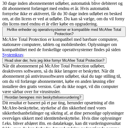
30 dage inden abonnementet udløber, automatisk blive debiteret og
dit abonnement forlænget med endnu et år. Hvis automatisk
fornyelse ikke er aktiveret, får du 30 dage inden udløbet en besked
om, at din licens er ved at udløbe. Du kan så vælge, om du vil forny
din licens med endnu et år eller købe en opgradering.
Hvilke enheder og operativsystemer er kompatible med McAfee Total
Protection?
McAfee Total Protection er kompatibel med bærbare computere,
stationære computere, tablets og mobilenheder. Oplysninger om
kompatibilitet med de forskellige operativsystemer findes på siden
Systemkrav
.
Hvad sker der, hvis jeg ikke fornyr McAfee Total Protection?
Når dit abonnement på McAfee Total Protection udløber,
deaktiveres softwaren, så du ikke længere er beskyttet. Når dit
abonnement på antivirussoftwaren udløber, skal du tage stilling til,
om du vil forlænge abonnementet, købe en anden løsning eller
installere den gratis version. Gør du ikke noget, vil din computer
være sårbar over for virustrusler.
Hvordan beregnes min beskyttelsesvurdering?​​
Dit resultat er baseret på et par ting, herunder opsætning af din
McAfee-beskyttelse, styrkelse af din sikkerhed med vores
sikkerhedsanbefalinger og sikring af, at dine personlige oplysninger
overvåges sikkert med identitetsbeskyttelse. Hvis dine oplysninger
f.eks. bliver afsløret ifm. en datalækage, kan dit vurderingsresultat