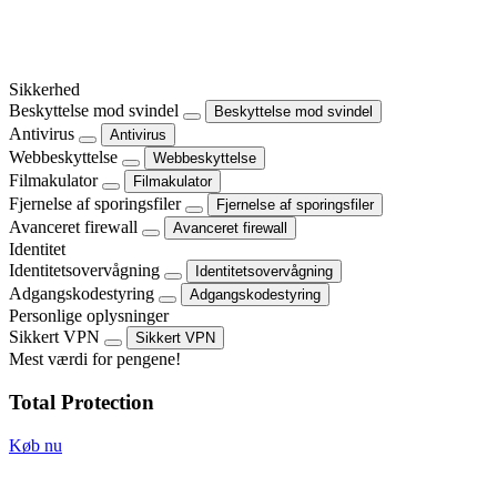
Sikkerhed
Beskyttelse mod svindel
Beskyttelse mod svindel
Antivirus
Antivirus
Webbeskyttelse
Webbeskyttelse
Filmakulator
Filmakulator
Fjernelse af sporingsfiler
Fjernelse af sporingsfiler
Avanceret firewall
Avanceret firewall
Identitet
Identitetsovervågning
Identitetsovervågning
Adgangskodestyring
Adgangskodestyring
Personlige oplysninger
Sikkert VPN
Sikkert VPN
Mest værdi for pengene!
Total Protection
Køb nu