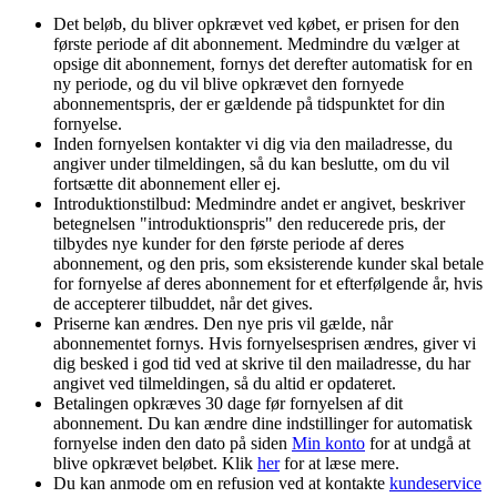
Det beløb, du bliver opkrævet ved købet, er prisen for den
første periode af dit abonnement. Medmindre du vælger at
opsige dit abonnement, fornys det derefter automatisk for en
ny periode, og du vil blive opkrævet den fornyede
abonnementspris, der er gældende på tidspunktet for din
fornyelse.
Inden fornyelsen kontakter vi dig via den mailadresse, du
angiver under tilmeldingen, så du kan beslutte, om du vil
fortsætte dit abonnement eller ej.
Introduktionstilbud: Medmindre andet er angivet, beskriver
betegnelsen "introduktionspris" den reducerede pris, der
tilbydes nye kunder for den første periode af deres
abonnement, og den pris, som eksisterende kunder skal betale
for fornyelse af deres abonnement for et efterfølgende år, hvis
de accepterer tilbuddet, når det gives.
Priserne kan ændres. Den nye pris vil gælde, når
abonnementet fornys. Hvis fornyelsesprisen ændres, giver vi
dig besked i god tid ved at skrive til den mailadresse, du har
angivet ved tilmeldingen, så du altid er opdateret.
Betalingen opkræves 30 dage før fornyelsen af dit
abonnement. Du kan ændre dine indstillinger for automatisk
fornyelse inden den dato på siden
Min konto
for at undgå at
blive opkrævet beløbet. Klik
her
for at læse mere.
Du kan anmode om en refusion ved at kontakte
kundeservice