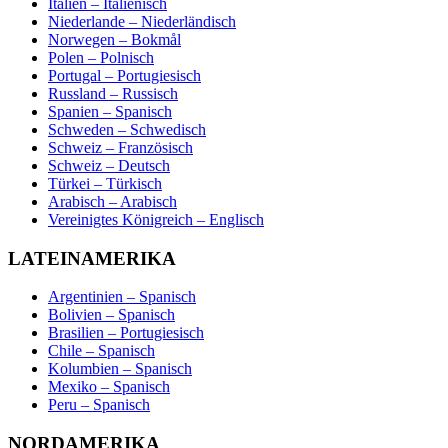
Italien – Italienisch
Niederlande – Niederländisch
Norwegen – Bokmål
Polen – Polnisch
Portugal – Portugiesisch
Russland – Russisch
Spanien – Spanisch
Schweden – Schwedisch
Schweiz – Französisch
Schweiz – Deutsch
Türkei – Türkisch
Arabisch – Arabisch
Vereinigtes Königreich – Englisch
LATEINAMERIKA
Argentinien – Spanisch
Bolivien – Spanisch
Brasilien – Portugiesisch
Chile – Spanisch
Kolumbien – Spanisch
Mexiko – Spanisch
Peru – Spanisch
NORDAMERIKA