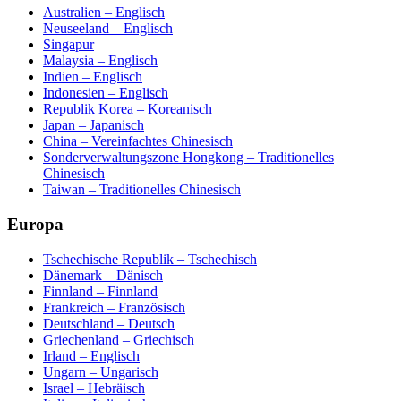
Australien – Englisch
Neuseeland – Englisch
Singapur
Malaysia – Englisch
Indien – Englisch
Indonesien – Englisch
Republik Korea – Koreanisch
Japan – Japanisch
China – Vereinfachtes Chinesisch
Sonderverwaltungszone Hongkong – Traditionelles
Chinesisch
Taiwan – Traditionelles Chinesisch
Europa
Tschechische Republik – Tschechisch
Dänemark – Dänisch
Finnland – Finnland
Frankreich – Französisch
Deutschland – Deutsch
Griechenland – Griechisch
Irland – Englisch
Ungarn – Ungarisch
Israel – Hebräisch