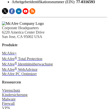
Arbeitgeberidentifikationsnummer (EIN):
77-0316593
Corporate Headquarters
6220 America Center Drive
San Jose, CA 95002 USA
Produkte
McAfee+
®
McAfee
Total Protection
®
McAfee
Identitätsüberwachung
®
McAfee
WebAdvisor
McAfee PC Optimizer
Ressourcen
Virenschutz
Kindersicherung
Malware
Firewall
VPN