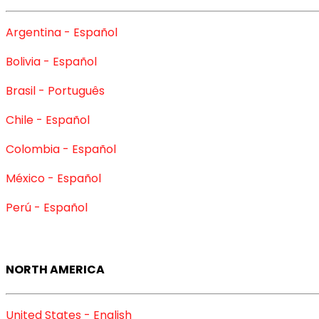
Argentina - Español
Bolivia - Español
Brasil - Português
Chile - Español
Colombia - Español
México - Español
Perú - Español
NORTH AMERICA
United States - English