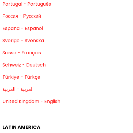
Portugal - Português
Россия - Русский
España - Español
Sverige - Svenska
Suisse - Français
Schweiz - Deutsch
Türkiye - Türkçe
العربية - العربية
United Kingdom - English
LATIN AMERICA