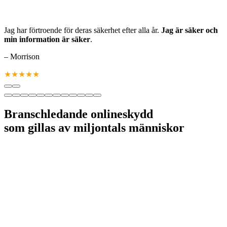
Jag har förtroende för deras säkerhet efter alla år.
Jag är säker och
min information är säker
.
– Morrison
★★★★★
Branschledande onlineskydd
som gillas av miljontals människor
Betrodd säkerhet
för över 600 miljoner enheter
Högsta betyg