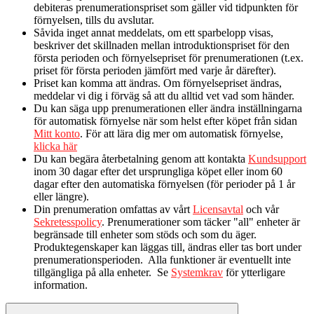
debiteras prenumerationspriset som gäller vid tidpunkten för
förnyelsen, tills du avslutar.​
Såvida inget annat meddelats, om ett sparbelopp visas,
beskriver det skillnaden mellan introduktionspriset för den
första perioden och förnyelsepriset för prenumerationen (t.ex.
priset för första perioden jämfört med varje år därefter).
Priset kan komma att ändras. Om förnyelsepriset ändras,
meddelar vi dig i förväg så att du alltid vet vad som händer.
Du kan säga upp prenumerationen eller ändra inställningarna
för automatisk förnyelse när som helst efter köpet från sidan
Mitt konto
. För att lära dig mer om automatisk förnyelse,
klicka här
Du kan begära återbetalning genom att kontakta
Kundsupport
inom 30 dagar efter det ursprungliga köpet eller inom 60
dagar efter den automatiska förnyelsen (för perioder på 1 år
eller längre).
Din prenumeration omfattas av vårt
Licensavtal
och vår
Sekretesspolicy
. Prenumerationer som täcker "all" enheter är
begränsade till enheter som stöds och som du äger.
Produktegenskaper kan läggas till, ändras eller tas bort under
prenumerationsperioden. Alla funktioner är eventuellt inte
tillgängliga på alla enheter. Se
Systemkrav
för ytterligare
information.