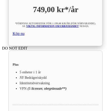
749,00 kr*
/år
*FÖRNYAS AUTOMATISK FÖR 1 199,00 KR/ÅR (FÖR NÄRVARANDE).
SE
VIKTIG INFORMATION OM ERBJUDANDET
NEDAN.
Köp nu
DO NOT EDIT
Plus
5 enheter i 1 år
NY
Bedrägeriskydd
Identitetsövervakning
VPN
(5 licenser, obegränsade**)