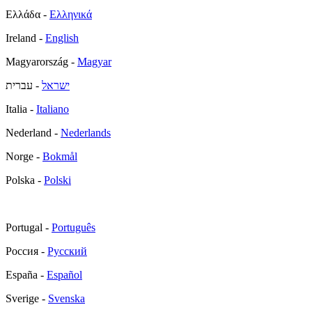
Ελλάδα -
Ελληνικά
Ireland -
English
Magyarország -
Magyar
ישראל
- עברית
Italia -
Italiano
Nederland -
Nederlands
Norge -
Bokmål
Polska -
Polski
Portugal -
Português
Россия -
Русский
España -
Español
Sverige -
Svenska