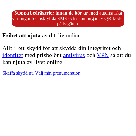
Stoppa bedrägerier innan de börjar med
automatiska
varningar för riskfyllda SMS och skanningar av QR-koder
på begäran.
Frihet
att njuta
av ditt liv online
Allt-i-ett-skydd för att skydda din integritet och
identitet
med prisbelönt
antivirus
och
VPN
så att du
kan njuta av livet online.
Skaffa skydd nu
Välj min prenumeration