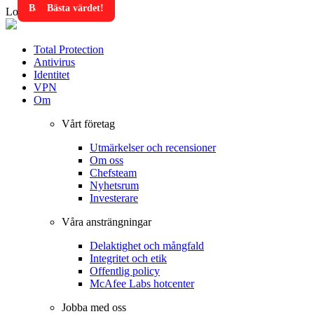
Bästa värdet!
Bästa värdet!
Loading...
Total Protection
Antivirus
Identitet
VPN
Om
Vårt företag
Utmärkelser och recensioner
Om oss
Chefsteam
Nyhetsrum
Investerare
Våra ansträngningar
Delaktighet och mångfald
Integritet och etik
Offentlig policy
McAfee Labs hotcenter
Jobba med oss