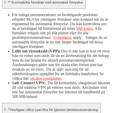

** Kostnadsfria förmåner med automatisk förnyelse:
För många prenumerationer av berättigande produkter
erbjuder McAfee ytterligare förmåner utan kostnad när du är
registrerad för automatisk förnyelse. Du kan kontrollera om
du är berättigad till förmånerna på sidan
Mitt konto
. Alla
förmåner erbjuds inte på alla platser eller för alla
produktprenumerationer.
Systemkrav
apply. Stänger du av
automatisk förnyelse är du inte längre berättigad till dessa
ytterligare förmåner.
Löfte om virusskydd (VPP):
Om vi inte kan ta bort ett virus
från en enhet som stöds får du en återbetalning för det belopp
som du har betalat för aktuell prenumerationsperiod.
Återbetalningen gäller inte för skada eller förlust som har
orsakats av ett virus. Du är själv ansvarig för att
säkerhetskopiera uppgifter för att förhindra dataförlust. Se
villkor här:
mcafee.com/pledge
.
Safe Connect VPN:
Du får kostnadsfri, obegränsad åtkomst
till vårt trådlösa VPN på enheter som stöds. Användare som
inte har automatisk förnyelse har åtkomst till bandbredd på
500 MB/månad.
‡

Ytterligare villkor specifika för tjänsten identitetsövervakning: