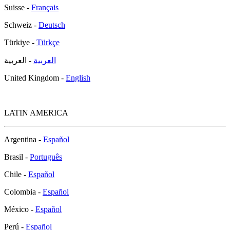
Suisse -
Français
Schweiz -
Deutsch
Türkiye -
Türkçe
العربية
- العربية
United Kingdom -
English
LATIN AMERICA
Argentina -
Español
Brasil -
Português
Chile -
Español
Colombia -
Español
México -
Español
Perú -
Español