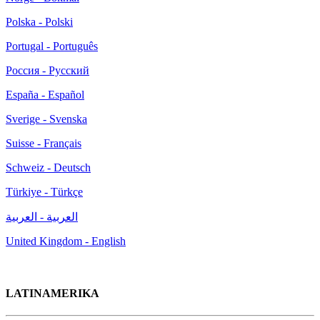
Polska - Polski
Portugal - Português
Россия - Русский
España - Español
Sverige - Svenska
Suisse - Français
Schweiz - Deutsch
Türkiye - Türkçe
العربية - العربية
United Kingdom - English
LATINAMERIKA