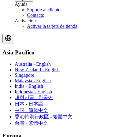
Ayuda
Soporte al cliente
Contacto
Activación
Activar la tarjeta de tienda
Asia Pacífico
Australia - English
New Zealand - English
Singapore
Malaysia - English
India - English
Indonesia - English
대한민국 - 한국어
日本 - 日本語
中国 - 简体中文
香港特別行政區 - 繁體中文
台灣 - 繁體中文
Europa