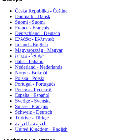
Česká Republika - Čeština
Danmark - Dansk
Suomi - Suomi
France - Français
Deutschland - Deutsch
Ελλάδα - Ελληνικά
Ireland - English
Magyarország - Magyar
ישראל - עברית
Italia - Italiano
Nederland - Nederlands
Norge - Bokmål
Polska - Polski
Portugal - Português
Россия - Русский
España - Español
Sverige - Svenska
Suisse - Français
Schweiz - Deutsch
Türkiye - Türkçe
العربية - العربية
United Kingdom - English