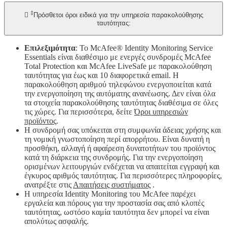
‡

Πρόσθετοι όροι ειδικά για την υπηρεσία παρακολούθησης
ταυτότητας:
Επιλεξιμότητα
: Το McAfee® Identity Monitoring Service
Essentials είναι διαθέσιμο με ενεργές συνδρομές McAfee
Total Protection και McAfee LiveSafe με παρακολούθηση
ταυτότητας για έως και 10 διαφορετικά email. H
παρακολούθηση αριθμού τηλεφώνου ενεργοποιείται κατά
την ενεργοποίηση της αυτόματης ανανέωσης. Δεν είναι όλα
τα στοιχεία παρακολούθησης ταυτότητας διαθέσιμα σε όλες
τις χώρες. Για περισσότερα, δείτε
Όροι υπηρεσιών
προϊόντος
.
Η συνδρομή σας υπόκειται στη συμφωνία άδειας χρήσης και
τη νομική γνωστοποίηση περί απορρήτου. Είναι δυνατή η
προσθήκη, αλλαγή ή αφαίρεση δυνατοτήτων του προϊόντος
κατά τη διάρκεια της συνδρομής. Για την ενεργοποίηση
ορισμένων λειτουργιών ενδέχεται να απαιτείται εγγραφή και
έγκυρος αριθμός ταυτότητας. Για περισσότερες πληροφορίες,
ανατρέξτε στις
Απαιτήσεις συστήματος
.
Η υπηρεσία Identity Monitoring του McAfee παρέχει
εργαλεία και πόρους για την προστασία σας από κλοπές
ταυτότητας, ωστόσο καμία ταυτότητα δεν μπορεί να είναι
απολύτως ασφαλής.