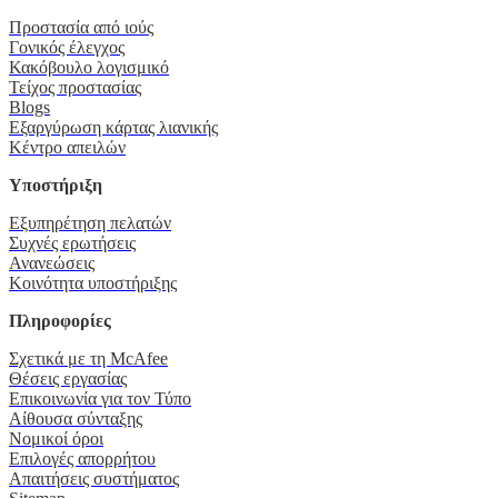
Προστασία από ιούς
Γονικός έλεγχος
Κακόβουλο λογισμικό
Τείχος προστασίας
Blogs
Εξαργύρωση κάρτας λιανικής
Κέντρο απειλών
Υποστήριξη
Εξυπηρέτηση πελατών
Συχνές ερωτήσεις
Ανανεώσεις
Κοινότητα υποστήριξης
Πληροφορίες
Σχετικά με τη McAfee
Θέσεις εργασίας
Επικοινωνία για τον Τύπο
Αίθουσα σύνταξης
Νομικοί όροι
Επιλογές απορρήτου
Απαιτήσεις συστήματος