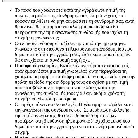
Το ποσό που χρεώνεστε κατά την αγορά είναι η τιμή της
πρώτης περιόδου της συνδρομής σας. Στη συνέχεια, και
εφόσον επιλέξετε να μην ακυρώσετε τη συνδρομή σας, αυτή
θα ανανεωθεί αυτόματα για άλλη μια περίοδο και θα
πληρώσετε την τιμή ανανέωσης συνδρομής που ισχύει τη
στιγμή της ανανέωσης.​
Θα επικοινωνήσουμε μαζί σας πριν από την ημερομηνία
ανανέωσης στη διεύθυνση ηλεκτρονικού ταχυδρομείου που
δηλώσατε κατά την εγγραφή σας, ώστε να αποφασίσετε αν
θα συνεχίσετε τη συνδρομή σας ή όχι.
Προσφορά γνωριμίας: Εκτός εάν αναφέρεται διαφορετικά,
όταν εμφανίζεται μια τιμή γνωριμίας, αυτή περιγράφει τη
χαμηλότερη τιμή που προσφέρουμε σε νέους πελάτες για την
πρώτη περίοδο της συνδρομής τους σε σχέση με την τιμή
που καταβάλλουν οι υφιστάμενοι πελάτες κατά την
ανανέωση της συνδρομής τους για έναν ακόμα χρόνο τη
στιγμή που γίνεται η προσφορά.
Οι τιμές υπόκεινται σε αλλαγές. Η νέα τιμή θα ισχύσει κατά
την ανανέωση της συνδρομής σας. Σε περίπτωση αλλαγής
της τιμής ανανέωσης, θα σας ειδοποιήσουμε εκ των
προτέρων στη διεύθυνση ηλεκτρονικού ταχυδρομείου που
δηλώσατε κατά την εγγραφή για να είστε ενήμεροι ανά πάσα
στιγμή.
Η πληρωμή θα γίνει 30 ημέρες πριν από την ανανέωση της