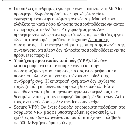
Για πολλές συνδρομές εγκεκριμένων προϊόντων, η McAfee
προσφέρει δωρεάν πρόσθετες παροχές όταν είστε
εγγεγραμμένοι στην αυτόματη ανανέωση. Μπορείτε να
ελέγξετε το κατά πόσο πληροίτε τις προϋποθέσεις για αυτές
τις παροχές στη σελίδα
Ο Λογαριασμός μου
. Δεν
προσφέρονται όλες οι παροχές σε όλες τις τοποθεσίες ή για
όλες τις συνδρομές προϊόντων. Ισχύουν
Απαιτήσεις
συστήματος
. Η απενεργοποίηση της αυτόματης ανανέωσης
συνεπάγεται ότι πλέον δεν πληροίτε τις προϋποθέσεις για τις
πρόσθετες παροχές.
Υπόσχεση προστασίας από ιούς (VPP):
Εάν δεν
καταφέρουμε να αφαιρέσουμε έναν ιό από την
υποστηριζόμενη συσκευή σας, θα σας επιστρέψουμε το
ποσό που πληρώσατε για την τρέχουσα περίοδο της
συνδρομής σας. Η επιστροφή χρημάτων δεν ισχύει για
τυχόν ζημιά ή απώλεια που προκλήθηκε από ιό. Είστε
υπεύθυνοι για τη δημιουργία αντιγράφων ασφαλείας των
δεδομένων σας για την αποφυγή διαρροής δεδομένων. Δείτε
τους σχετικούς όρους εδώ:
mcafee.com/pledge
.
Secure VPN:
Θα έχετε δωρεάν, απεριόριστη πρόσβαση στο
ασύρματο VPN μας σε υποστηριζόμενες συσκευές. Οι
χρήστες που δεν ανανεώνονται αυτόματα έχουν πρόσβαση
σε 500 MB/μήνα εύρους ζώνης.