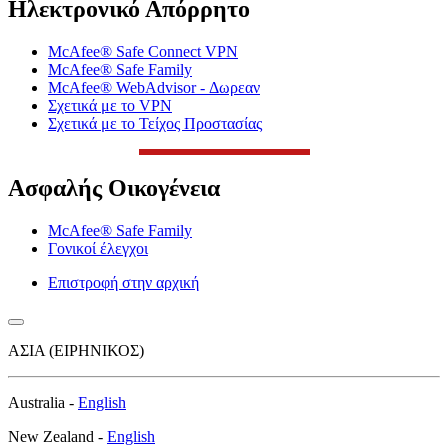
Ηλεκτρονικό Απόρρητο
McAfee® Safe Connect VPN
McAfee® Safe Family
McAfee® WebAdvisor - Δωρεαν
Σχετικά με το VPN
Σχετικά με το Τείχος Προστασίας
Ασφαλής Οικογένεια
McAfee® Safe Family
Γονικοί έλεγχοι
Επιστροφή στην αρχική
ΑΣΙΑ (ΕΙΡΗΝΙΚΟΣ)
Αustralia -
English
Νew Zealand -
English