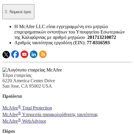

Νομικοί όροι:​
Η McAfee LLC είναι εγγεγραμμένη στο μητρώο
επιχειρηματικών οντοτήτων του Υπουργείου Εσωτερικών
της Καλιφόρνιας με αριθμό μητρώου
201713210072
Αριθμός ταυτότητας εργοδότη (EIN):
77-0316593
Έδρα εταιρείας
6220 America Center Drive
San Jose, CA 95002 USA
Προϊόντα
®
McAfee
Total Protection
®
McAfee
Υπηρεσία παρακολούθησης ταυτότητας
®
McAfee
WebAdvisor
Πόροι