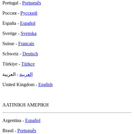
Portugal -
Português
Россия -
Русский
España -
Español
Sverige -
Svenska
Suisse -
Français
Schweiz -
Deutsch
Türkiye -
Türkçe
العربية
- العربية
United Kingdom -
English
ΛΑΤΙΝΙΚΗ ΑΜΕΡΙΚΗ
Argentina -
Español
Brasil -
Português