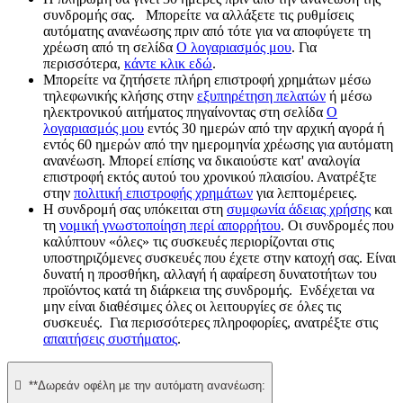
συνδρομής σας. Μπορείτε να αλλάξετε τις ρυθμίσεις
αυτόματης ανανέωσης πριν από τότε για να αποφύγετε τη
χρέωση από τη σελίδα
Ο λογαριασμός μου
. Για
περισσότερα,
κάντε κλικ εδώ
.
Μπορείτε να ζητήσετε πλήρη επιστροφή χρημάτων μέσω
τηλεφωνικής κλήσης στην
εξυπηρέτηση πελατών
ή μέσω
ηλεκτρονικού αιτήματος πηγαίνοντας στη σελίδα
Ο
λογαριασμός μου
εντός 30 ημερών από την αρχική αγορά ή
εντός 60 ημερών από την ημερομηνία χρέωσης για αυτόματη
ανανέωση. Μπορεί επίσης να δικαιούστε κατ' αναλογία
επιστροφή εκτός αυτού του χρονικού πλαισίου. Ανατρέξτε
στην
πολιτική επιστροφής χρημάτων
για λεπτομέρειες.
Η συνδρομή σας υπόκειται στη
συμφωνία άδειας χρήσης
και
τη
νομική γνωστοποίηση περί απορρήτου
. Οι συνδρομές που
καλύπτουν «όλες» τις συσκευές περιορίζονται στις
υποστηριζόμενες συσκευές που έχετε στην κατοχή σας. Είναι
δυνατή η προσθήκη, αλλαγή ή αφαίρεση δυνατοτήτων του
προϊόντος κατά τη διάρκεια της συνδρομής. Ενδέχεται να
μην είναι διαθέσιμες όλες οι λειτουργίες σε όλες τις
συσκευές. Για περισσότερες πληροφορίες, ανατρέξτε στις
απαιτήσεις συστήματος
.

**Δωρεάν οφέλη με την αυτόματη ανανέωση: