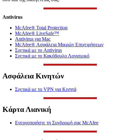
Antivirus
McAfee® Total Protection
McAfee® LiveSafe™
Antivirus για Mac
McAfee® Ασφάλεια Μικρών Επιχειρήσεων
Σχετικά με το Antivirus
Σχετικά με το Κακόβουλο Λογισμικό
Ασφάλεια Κινητών
Σχετικά με το VPN για Κινητά
Κάρτα Λιανική
Ενεργοποιήστε τη Συνδρομή σας McAfee