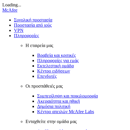
Loading...
McAfee
Συνολική προστασία
Προστασία από ιούς
VPN
Πληροφορίες
Η εταιρεία μας
Βραβεία και κριτικές
Πληροφορίες για εμάς
Εκτελεστική ομάδα
Κέντρο ειδήσεων
Επενδυτές
Οι προσπάθειές μας
Συμπερίληψη και ποικιλομορφία
Ακεραιότητα και ηθική
Δημόσια πολιτική
Κέντρο απειλών McAfee Labs
Ενταχθείτε στην ομάδα μας