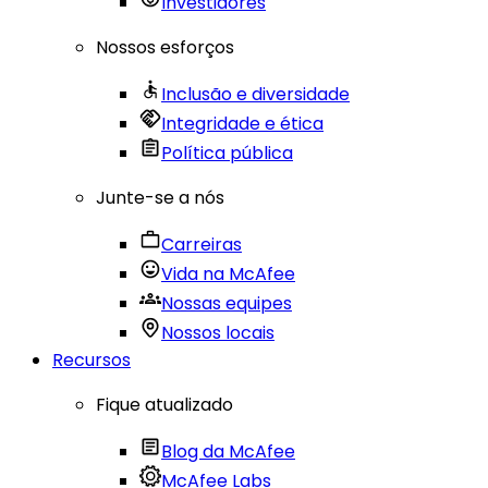
Investidores
Nossos esforços
Inclusão e diversidade
Integridade e ética
Política pública
Junte-se a nós
Carreiras
Vida na McAfee
Nossas equipes
Nossos locais
Recursos
Fique atualizado
Blog da McAfee
McAfee Labs