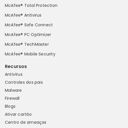
McAfee® Total Protection
McAfee® Antivirus
McAfee® Safe Connect
McAfee® PC Optimizer
McAfee® TechMaster
McAfee® Mobile Security
Recursos
Antivírus
Controles dos pais
Malware
Firewall
Blogs
Ativar cartão
Centro de ameaças