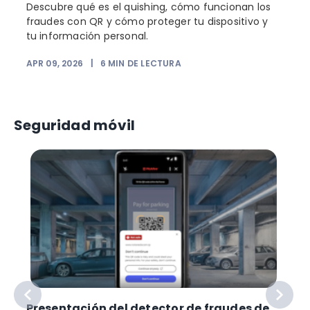
Descubre qué es el quishing, cómo funcionan los
fraudes con QR y cómo proteger tu dispositivo y
tu información personal.
APR 09, 2026
|
6
MIN DE LECTURA
F
Seguridad móvil
Presentación del detector de fraudes de