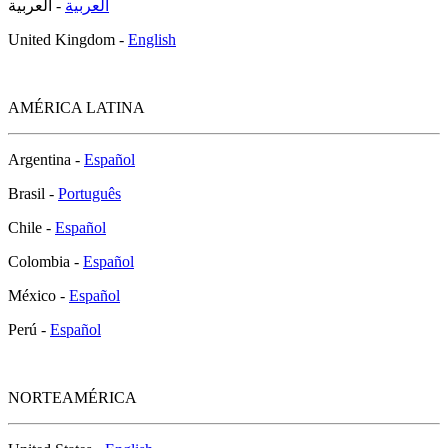
العربية
- العربية
United Kingdom -
English
AMÉRICA LATINA
Argentina -
Español
Brasil -
Português
Chile -
Español
Colombia -
Español
México -
Español
Perú -
Español
NORTEAMÉRICA