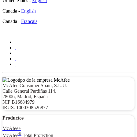
United States -
English
Canada -
English
Canada -
Français
McAfee Consumer Spain, S.L.U.​
Calle General Pardiñas 114,
28006, Madrid, España​
NIF B16684979​
IRUS: 1000308526877​
Productos
McAfee+