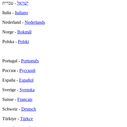
ישראל
- עברית
Italia -
Italiano
Nederland -
Nederlands
Norge -
Bokmål
Polska -
Polski
Portugal -
Português
Россия -
Русский
España -
Español
Sverige -
Svenska
Suisse -
Français
Schweiz -
Deutsch
Türkiye -
Türkçe