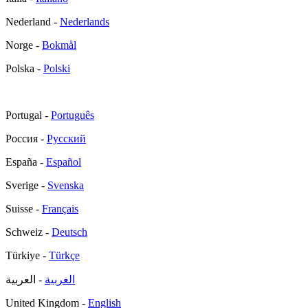
Nederland -
Nederlands
Norge -
Bokmål
Polska -
Polski
Portugal -
Português
Россия -
Русский
España -
Español
Sverige -
Svenska
Suisse -
Français
Schweiz -
Deutsch
Türkiye -
Türkçe
العربية
- العربية
United Kingdom -
English