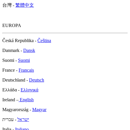
台灣 -
繁體中文
EUROPA
Česká Republika -
Čeština
Danmark -
Dansk
Suomi -
Suomi
France -
Français
Deutschland -
Deutsch
Ελλάδα -
Ελληνικά
Ireland –
English
Magyarország -
Magyar
ישראל
- עברית
Italia -
Italiano