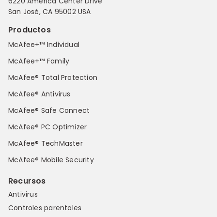
6220 America Center Drive
San José, CA 95002 USA
Productos
McAfee+™ Individual
McAfee+™ Family
McAfee® Total Protection
McAfee® Antivirus
McAfee® Safe Connect
McAfee® PC Optimizer
McAfee® TechMaster
McAfee® Mobile Security
Recursos
Antivirus
Controles parentales