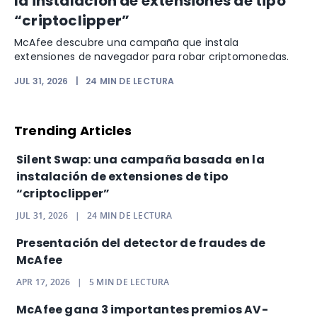
la instalación de extensiones de tipo
“criptoclipper”
McAfee descubre una campaña que instala
extensiones de navegador para robar criptomonedas.
JUL 31, 2026
|
24
MIN DE LECTURA
Trending Articles
Silent Swap: una campaña basada en la
instalación de extensiones de tipo
“criptoclipper”
JUL 31, 2026
|
24
MIN DE LECTURA
Presentación del detector de fraudes de
McAfee
APR 17, 2026
|
5
MIN DE LECTURA
McAfee gana 3 importantes premios AV-