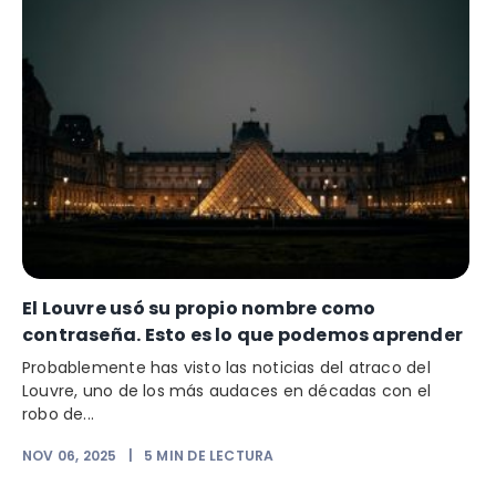
El Louvre usó su propio nombre como
contraseña. Esto es lo que podemos aprender
Probablemente has visto las noticias del atraco del
Louvre, uno de los más audaces en décadas con el
robo de...
NOV 06, 2025
|
5
MIN DE LECTURA