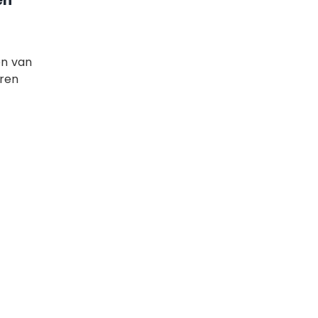
en
en van
aren