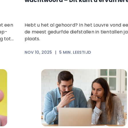
wachtwoord – Dit kunt u ervan ler
et een
Hebt u het al gehoord? In het Louvre vond e
ep-
de meest gedurfde diefstallen in tientallen j
 tot...
plaats.
NOV 10, 2025
|
5
MIN. LEESTIJD