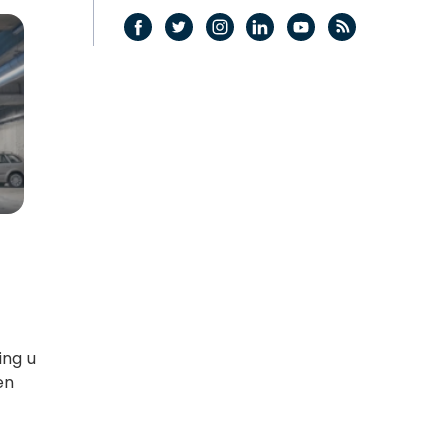
ing u
en