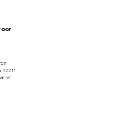
voor
van
e heeft
iteit.