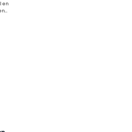
l en
n...