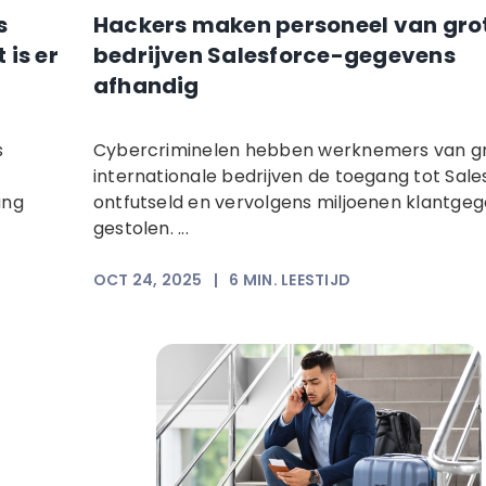
s
Hackers maken personeel van gro
 is er
bedrijven Salesforce-gegevens
afhandig
s
Cybercriminelen hebben werknemers van g
internationale bedrijven de toegang tot Sale
ang
ontfutseld en vervolgens miljoenen klantge
gestolen. ...
OCT 24, 2025
|
6
MIN. LEESTIJD