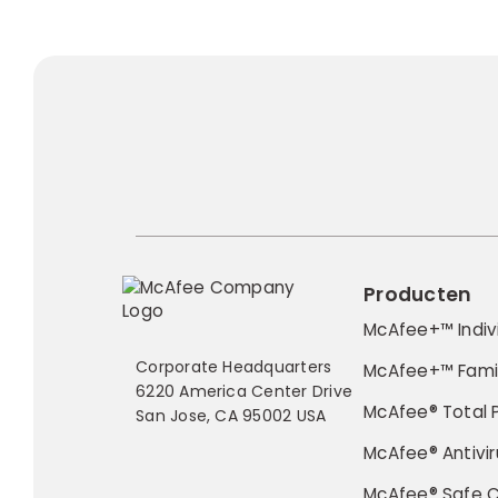
Producten
McAfee+™ Indiv
Corporate Headquarters
McAfee+™ Fami
6220 America Center Drive
McAfee® Total 
San Jose, CA 95002 USA
McAfee® Antivir
McAfee® Safe 