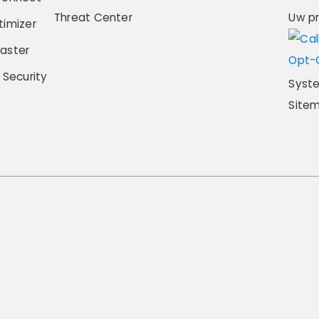
Threat Center
Uw p
imizer
aster
 Security
Syst
Site