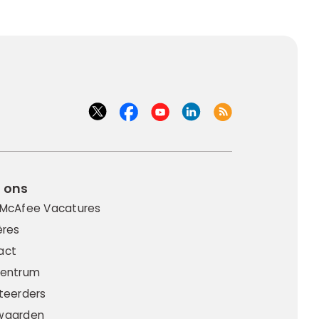
 ons
 McAfee Vacatures
ères
act
centrum
teerders
waarden