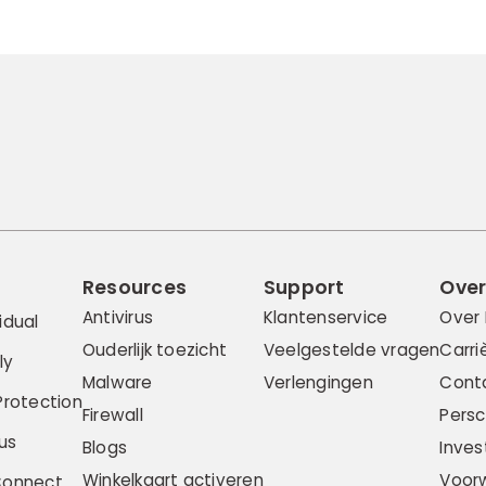
Resources
Support
Over
Antivirus
Klantenservice
Over
idual
Ouderlijk toezicht
Veelgestelde vragen
Carri
ly
Malware
Verlengingen
Cont
Protection
Firewall
Pers
us
Blogs
Inves
Winkelkaart activeren
Voor
Connect