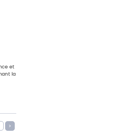
nce et
nant la
2