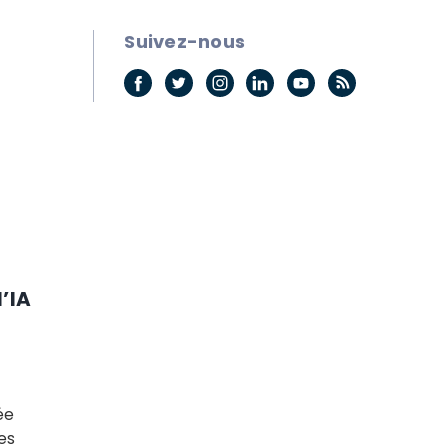
Suivez-nous
l’IA
ée
es