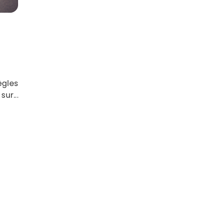
ègles
ur...