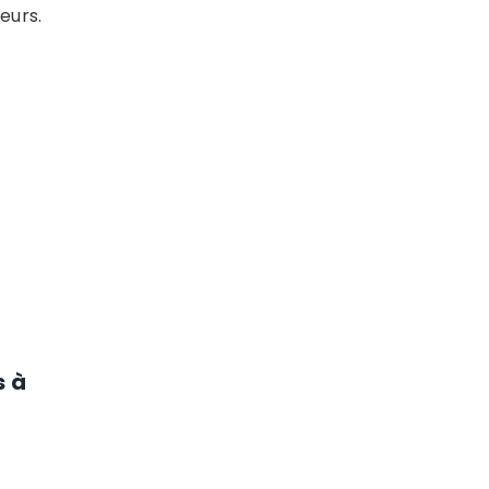
eurs.
s à