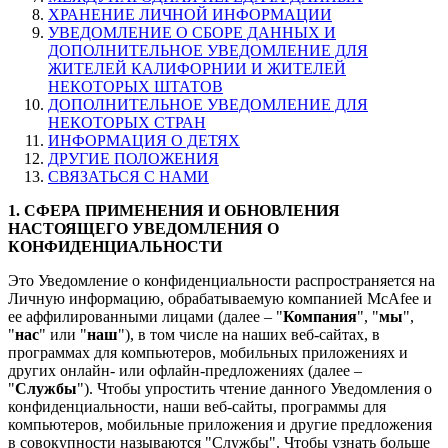
ХРАНЕНИЕ ЛИЧНОЙ ИНФОРМАЦИИ
УВЕДОМЛЕНИЕ О СБОРЕ ДАННЫХ И
ДОПОЛНИТЕЛЬНОЕ УВЕДОМЛЕНИЕ ДЛЯ
ЖИТЕЛЕЙ КАЛИФОРНИИ И ЖИТЕЛЕЙ
НЕКОТОРЫХ ШТАТОВ
ДОПОЛНИТЕЛЬНОЕ УВЕДОМЛЕНИЕ ДЛЯ
НЕКОТОРЫХ СТРАН
ИНФОРМАЦИЯ О ДЕТЯХ
ДРУГИЕ ПОЛОЖЕНИЯ
СВЯЗАТЬСЯ С НАМИ
1. СФЕРА ПРИМЕНЕНИЯ И ОБНОВЛЕНИЯ
НАСТОЯЩЕГО УВЕДОМЛЕНИЯ О
КОНФИДЕНЦИАЛЬНОСТИ
Это Уведомление о конфиденциальности распространяется на
Личную информацию, обрабатываемую компанией McAfee и
ее аффилированными лицами (далее – "
Компания
", "
мы
",
"
нас
" или "
наш
"), в том числе на наших веб-сайтах, в
программах для компьютеров, мобильных приложениях и
других онлайн- или офлайн-предложениях (далее –
"
Службы
"). Чтобы упростить чтение данного Уведомления о
конфиденциальности, наши веб-сайты, программы для
компьютеров, мобильные приложения и другие предложения
в совокупности называются "Службы". Чтобы узнать больше