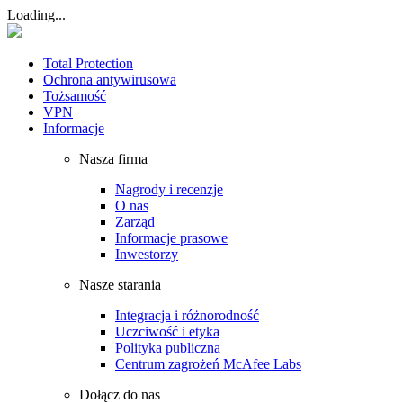
Loading...
Total Protection
Ochrona antywirusowa
Tożsamość
VPN
Informacje
Nasza firma
Nagrody i recenzje
O nas
Zarząd
Informacje prasowe
Inwestorzy
Nasze starania
Integracja i różnorodność
Uczciwość i etyka
Polityka publiczna
Centrum zagrożeń McAfee Labs
Dołącz do nas