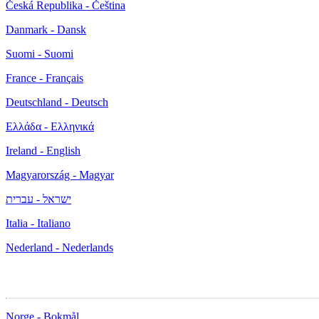
Česká Republika - Čeština
Danmark - Dansk
Suomi - Suomi
France - Français
Deutschland - Deutsch
Ελλάδα - Ελληνικά
Ireland - English
Magyarország - Magyar
ישראל - עברית
Italia - Italiano
Nederland - Nederlands
Norge - Bokmål