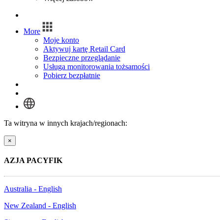
Zaloguj się
More
Moje konto
Aktywuj kartę Retail Card
Bezpieczne przeglądanie
Usługa monitorowania tożsamości
Pobierz bezpłatnie
Zaloguj się
Ta witryna w innych krajach/regionach:
×
AZJA PACYFIK
Australia - English
New Zealand - English