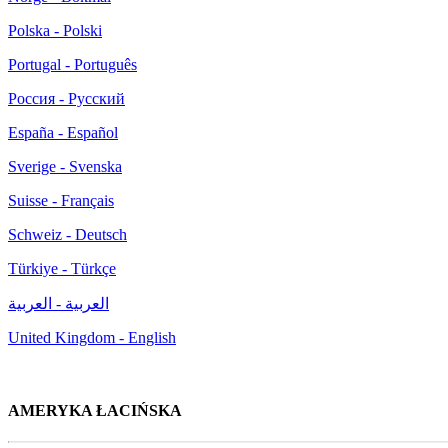
Polska - Polski
Portugal - Português
Россия - Русский
España - Español
Sverige - Svenska
Suisse - Français
Schweiz - Deutsch
Türkiye - Türkçe
العربية - العربية
United Kingdom - English
AMERYKA ŁACIŃSKA