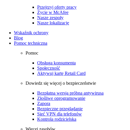
Przejrzyj oferty pracy
Życie w McAfee
Nasze zespoły
Nasze lokalizacje
Wskaźnik ochrony
Blog
Pomoc techniczna
Pomoc
Obsługa konsumenta
Społeczność
Aktywuj kartę Retail Card
Dowiedz się więcej o bezpieczeństwie
Bezpłatna wersja próbna antywirusa
Złośliwe oprogramowanie
Zapora
Bezpieczne przeglądanie
Sieć VPN dla telefonów
Kontrola rodzicielska
Więcej zasobów