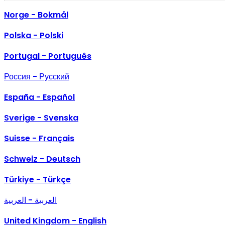
Norge - Bokmål
Polska - Polski
Portugal - Português
Россия - Русский
España - Español
Sverige - Svenska
Suisse - Français
Schweiz - Deutsch
Türkiye - Türkçe
العربية - العربية
United Kingdom - English