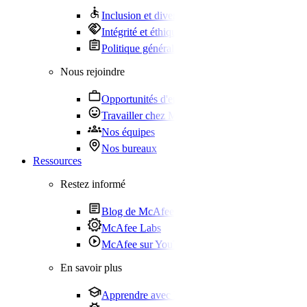
Inclusion et diversité
Intégrité et éthique
Politique générale
Nous rejoindre
Opportunités d'emploi
Travailler chez McAfee
Nos équipes
Nos bureaux
Ressources
Restez informé
Blog de McAfee
McAfee Labs
McAfee sur YouTube
En savoir plus
Apprendre avec McAfee