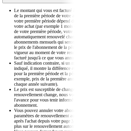
Le montant qui vous est facturé à l'achat correspond au prix
de la première période de votre abonnement. La durée de
votre première période dépend de la sélection effectuée lors de
votre achat (par exemple 1 mois ou 1 an). Après l'expiration
de votre première période, votre abonnement sera
automatiquement renouvelé chaque année (à l'exception des
abonnements mensuels qui seront renouvelés tous les mois) et
le prix de l'abonnement de la période de renouvellement (en
vigueur au moment de votre renouvellement) vous sera
facturé jusqu'à ce que vous annuliez.​
Sauf indication contraire, si un montant de réduction est
indiqué, il montre la différence entre le prix d'abonnement
pour la première période et la période de renouvellement (par
exemple, prix de la première année par rapport au prix de
chaque année suivante).
Le prix est susceptible de changer. Si le prix de
renouvellement change, nous vous enverrons un e-mail à
l'avance pour vous tenir informé de l'évolution de votre
abonnement.
Vous pouvez annuler votre abonnement ou modifier vos
paramètres de renouvellement automatique à tout moment
après l'achat depuis votre page
Mon compte
. Pour en savoir
plus sur le renouvellement automatique,
cliquez ici