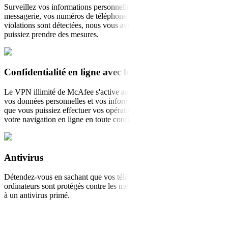
Surveillez vos informations personnelles telles que vos comptes de
messagerie, vos numéros de téléphone et plus encore. Si des
violations sont détectées, nous vous avertirons pour que vous
puissiez prendre des mesures.
Confidentialité en ligne avec le VPN sécurisé
Le VPN illimité de McAfee s'active automatiquement pour protéger
vos données personnelles et vos informations de carte de crédit, pour
que vous puissiez effectuer vos opérations bancaire, vos achats et
votre navigation en ligne en toute confidentialité, où que vous soyez.
Antivirus
Détendez-vous en sachant que vos téléphones portables, tablettes et
ordinateurs sont protégés contre les menaces les plus récentes grâce
à un antivirus primé.