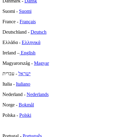
Danmark -
Dansk
Suomi -
Suomi
France -
Français
Deutschland -
Deutsch
Ελλάδα -
Ελληνικά
Ireland –
English
Magyarország -
Magyar
ישראל
- עברית
Italia -
Italiano
Nederland -
Nederlands
Norge -
Bokmål
Polska -
Polski
Portugal -
Português