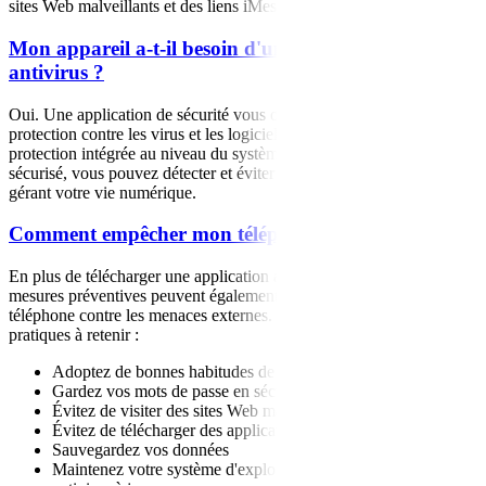
sites Web malveillants et des liens iMessage.
Mon appareil a-t-il besoin d'une protection
antivirus ?
Oui. Une application de sécurité vous offre plusieurs couches de
protection contre les virus et les logiciels malveillants. Avec la
protection intégrée au niveau du système d'exploitation et le VPN
sécurisé, vous pouvez détecter et éviter les menaces facilement en
gérant votre vie numérique.
Comment empêcher mon téléphone d'être infecté?
En plus de télécharger une application antivirus fiable, certaines
mesures préventives peuvent également contribuer à protéger votre
téléphone contre les menaces externes. Voici quelques bonnes
pratiques à retenir :
Adoptez de bonnes habitudes de navigation et d'achat en ligne
Gardez vos mots de passe en sécurité
Évitez de visiter des sites Web malveillants
Évitez de télécharger des applications tierces sans licence
Sauvegardez vos données
Maintenez votre système d'exploitation et votre logiciel