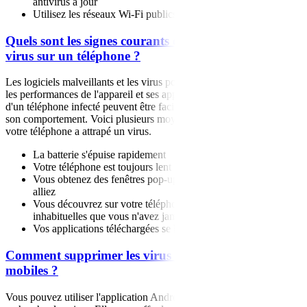
antivirus à jour
Utilisez les réseaux Wi-Fi publics avec précaution
Quels sont les signes courants d'une infection de
virus sur un téléphone ?
Les logiciels malveillants et les virus pour mobile peuvent affecter
les performances de l'appareil et ses applications. Les symptômes
d'un téléphone infecté peuvent être facilement détectés en observant
son comportement. Voici plusieurs moyens faciles de déterminer si
votre téléphone a attrapé un virus.
La batterie s'épuise rapidement
Votre téléphone est toujours lent
Vous obtenez des fenêtres pop-up publicitaires où que vous
alliez
Vous découvrez sur votre téléphone des applications
inhabituelles que vous n'avez jamais téléchargées
Vos applications téléchargées se bloquent en permanence
Comment supprimer les virus des appareils
mobiles ?
Vous pouvez utiliser l'application Android McAfee Security pour