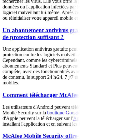
rechercher les virus. Elle vous offre la possibilité de supprimer les
données ou l'application infectées par le virus, ou de supprimer le
logiciel malveillant lui-même. Après cela, vous pouvez redémarrer
ou réinitialiser votre appareil mobile et restaurer votre contenu.
Un abonnement antivirus gratuit offre-t-il un niveau
de protection suffisant ?
Une application antivirus gratuite peut offrir un certain niveau de
protection contre les logiciels malveillants pour votre téléphone.
Cependant, comme les cybercriminels évoluent constamment, nos
abonnements Standard et Plus peuvent offrir une protection plus
complète, avec des fonctionnalités avancées telles que la sauvegarde
de contenu, le support 24 h/24, 7 j/7 et le VPN pour vos appareils
mobiles.
Comment télécharger McAfee Mobile Security ?
Les utilisateurs d'Android peuvent télécharger l'application McAfee
Mobile Security sur la
boutique Google Play
, et les utilisateurs
d'Apple peuvent la télécharger sur l'
App Store
. Commencez en
installant l'application et en suivant les instructions à l'écran.
McAfee Mobile Security offre-t-il le même niveau de