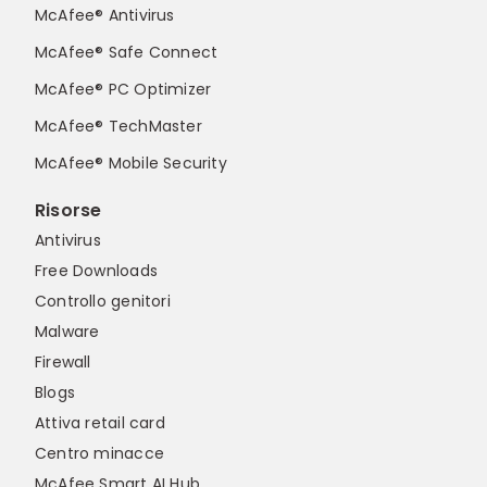
McAfee® Antivirus
McAfee® Safe Connect
McAfee® PC Optimizer
McAfee® TechMaster
McAfee® Mobile Security
Risorse
Antivirus
Free Downloads
Controllo genitori
Malware
Firewall
Blogs
Attiva retail card
Centro minacce
McAfee Smart AI Hub