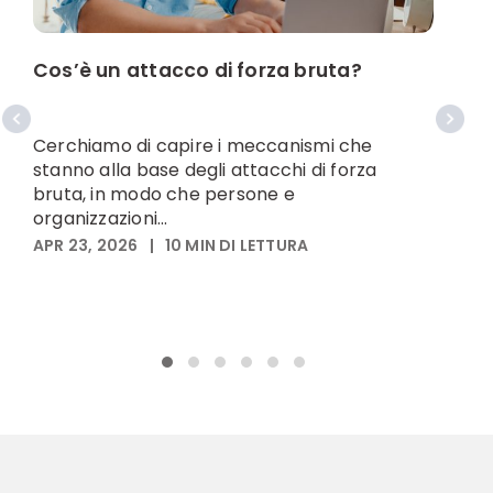
Cos’è un attacco di forza bruta?
C
p
Cerchiamo di capire i meccanismi che
stanno alla base degli attacchi di forza
S
bruta, in modo che persone e
b
organizzazioni...
i
APR 23, 2026
|
10
MIN DI LETTURA
A