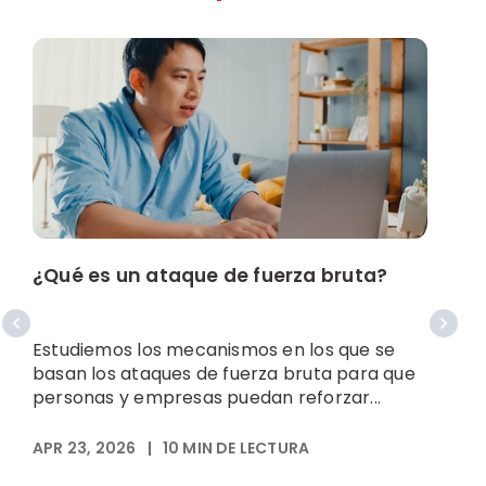
¿Qué es un ataque de fuerza bruta?
C
p
Estudiemos los mecanismos en los que se
basan los ataques de fuerza bruta para que
D
personas y empresas puedan reforzar...
b
t
APR 23, 2026
|
10
MIN DE LECTURA
s
A