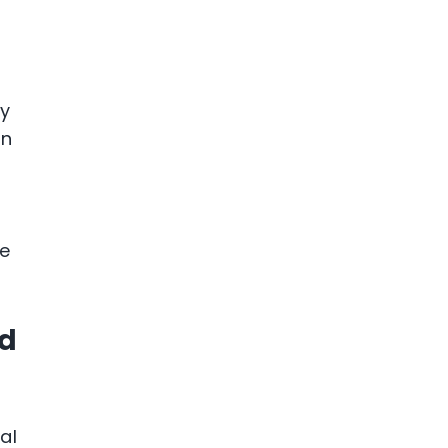
 y
en
te
ad
al