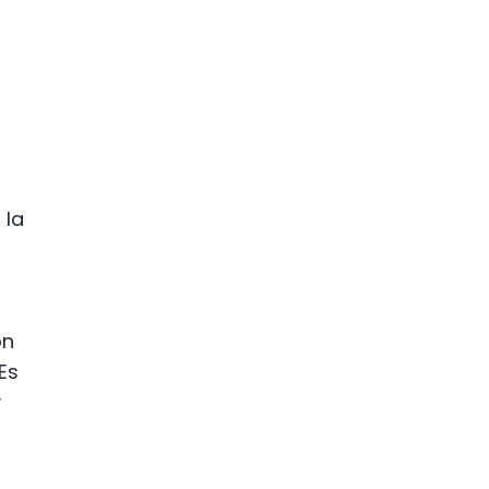
 la
on
Es
y