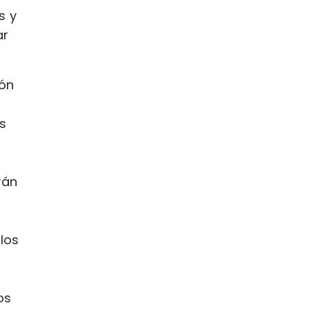
s y
ar
ión
as
o
rán
 los
os