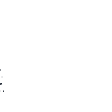
a
na
os
as