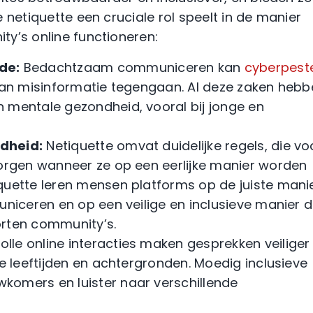
 netiquette een cruciale rol speelt in de manier
y’s online functioneren:
de:
Bedachtzaam communiceren kan
cyberpest
 van misinformatie tegengaan. Al deze zaken heb
 mentale gezondheid, vooral bij jonge en
rdheid:
Netiquette omvat duidelijke regels, die vo
zorgen wanneer ze op een eerlijke manier worden
quette leren mensen platforms op de juiste mani
uniceren en op een veilige en inclusieve manier d
orten community’s.
lle online interacties maken gesprekken veiliger
de leeftijden en achtergronden. Moedig inclusieve
komers en luister naar verschillende