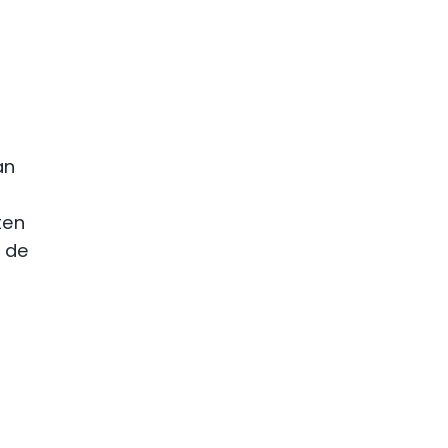
an
ten
 de