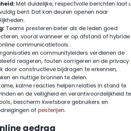
heid:
Met duidelijke, respectvolle berichten laat 
vuldig bent. Dat kan deuren openen naar
lijkheden.
g:
Teams presteren beter als de leden goed
teren, vooral wanneer er op afstand of hybride
online communicatietools.
rganisaties en communityleiders verdienen de
beleefd reageren, fouten corrigeren en de privacy
k door constructieve bijdragen te erkennen,
en en nuttige bronnen te delen.
me, kalme reacties helpen relaties in stand te
vinden en de veiligheid en verantwoordelijkheid t
tools, bescherm kwetsbare gebruikers en
edreigingen of
pesterijen
.
online gedrag