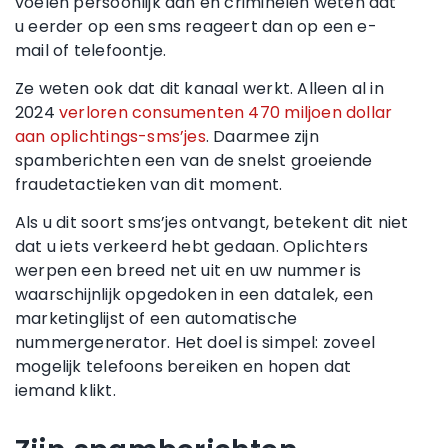
voelen persoonlijk aan en criminelen weten dat
u eerder op een sms reageert dan op een e-
mail of telefoontje.
Ze weten ook dat dit kanaal werkt. Alleen al in
2024
verloren consumenten 470 miljoen dollar
aan oplichtings-sms’jes
. Daarmee zijn
spamberichten een van de snelst groeiende
fraudetactieken van dit moment.
Als u dit soort sms’jes ontvangt, betekent dit niet
dat u iets verkeerd hebt gedaan. Oplichters
werpen een breed net uit en uw nummer is
waarschijnlijk opgedoken in een datalek, een
marketinglijst of een automatische
nummergenerator. Het doel is simpel: zoveel
mogelijk telefoons bereiken en hopen dat
iemand klikt.