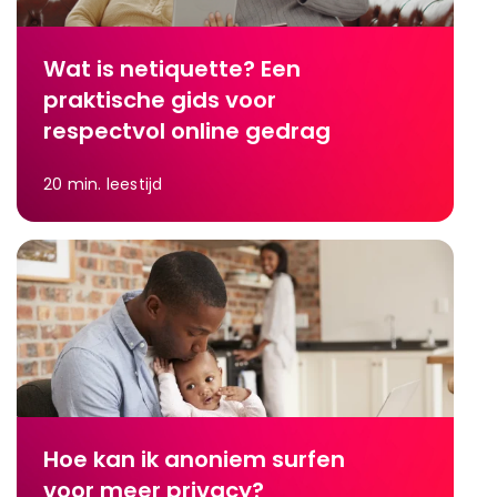
Wat is netiquette? Een
praktische gids voor
respectvol online gedrag
20
min. leestijd
Hoe kan ik anoniem surfen
voor meer privacy?