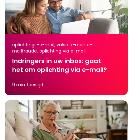
oplichtings-e-mail, valse e-mail, e-
mailfraude, oplichting via e-mail
Indringers in uw inbox: gaat
het om oplichting via e-mail?
9
min. leestijd