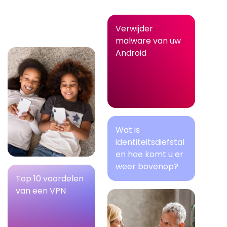
Verwijder
malware van uw
Android
Wat is
identiteitsdiefstal
en hoe komt u er
weer bovenop?
Top 10 voordelen
van een VPN