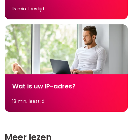
15
min. leestijd
Wat is uw IP-adres?
18
min. leestijd
Meer lezen