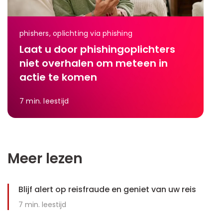
phishers, oplichting via phishing
Laat u door phishingoplichters
niet overhalen om meteen in
actie te komen
7
min. leestijd
Meer lezen
Blijf alert op reisfraude en geniet van uw reis
7
min. leestijd