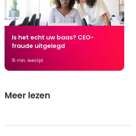
Is het echt uw baas? CEO-
fraude uitgelegd
15
min. leestijd
Meer lezen