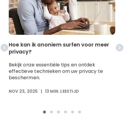
V
e
Hoe kan ik anoniem surfen voor meer
privacy?
U
r
Bekijk onze essentiële tips en ontdek
v
effectieve technieken om uw privacy te
c
beschermen.
v
N
NOV 23, 2025
|
13
MIN. LEESTIJD