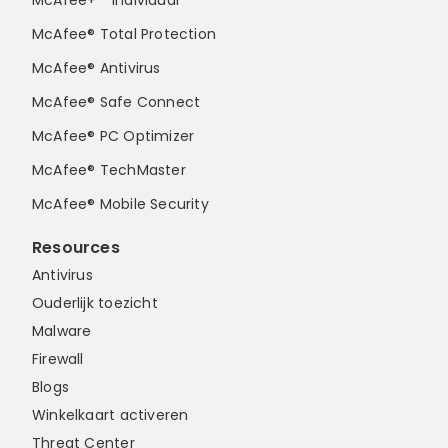
McAfee+™ Individual
McAfee® Total Protection
McAfee® Antivirus
McAfee® Safe Connect
McAfee® PC Optimizer
McAfee® TechMaster
McAfee® Mobile Security
Resources
Antivirus
Ouderlijk toezicht
Malware
Firewall
Blogs
Winkelkaart activeren
Threat Center