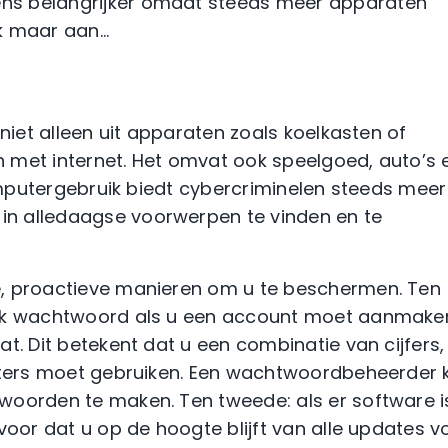
ns belangrijker omdat steeds meer apparaten
nk maar aan…
iet alleen uit apparaten zoals koelkasten of
jn met internet. Het omvat ook speelgoed, auto’s 
computergebruik biedt cybercriminelen steeds meer
n alledaagse voorwerpen te vinden en te
e, proactieve manieren om u te beschermen. Ten
iek wachtwoord als u een account moet aanmake
t. Dit betekent dat u een combinatie van cijfers,
etters moet gebruiken. Een wachtwoordbeheerder 
woorden te maken. Ten tweede: als er software i
voor dat u op de hoogte blijft van alle updates v