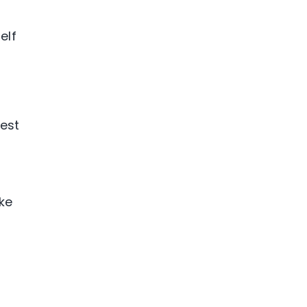
t
elf
eest
ke