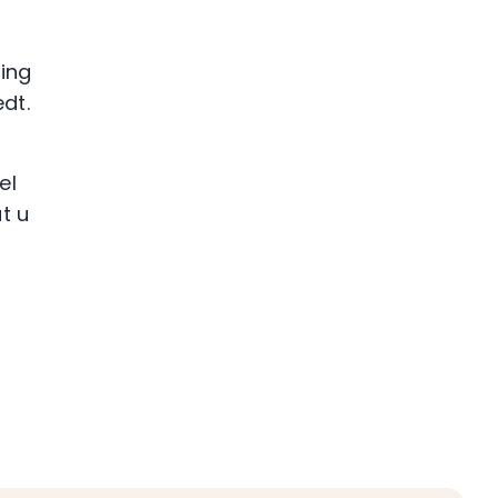
ing
dt.
el
t u