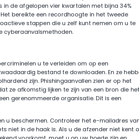
 in de afgelopen vier kwartalen met bijna 34%
 Het bereikte een recordhoogte in het tweede
proactieve stappen die u zelf kunt nemen om u te
e cyberaanvalsmethoden.
ercriminelen u te verleiden om op een
n kwaadaardig bestand te downloaden. En ze heb
lhardend zijn. Phishingaanvallen zien er op het
t ze afkomstig lijken te zijn van een bron die he
s een gerenommeerde organisatie. Dit is een
n u beschermen. Controleer het e-mailadres va
s niet in de haak is. Als u de afzender niet kent o
 bekend voorkomt, moet u op uw hoede zijn en