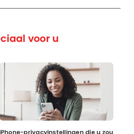
ciaal voor u
iPhone-privacyinstellingen die u zou
Wo