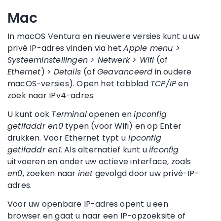
Mac
In macOS Ventura en nieuwere versies kunt u uw
privé IP-adres vinden via het
Apple menu >
Systeeminstellingen > Netwerk > Wifi
(of
Ethernet
) >
Details
(of
Geavanceerd
in oudere
macOS-versies). Open het tabblad
TCP/IP
en
zoek naar IPv4-adres.
U kunt ook
Terminal
openen en
ipconfig
getifaddr en0
typen (voor Wifi) en op Enter
drukken. Voor Ethernet typt u
ipconfig
getifaddr en1
. Als alternatief kunt u
ifconfig
uitvoeren en onder uw actieve interface, zoals
en0
, zoeken naar
inet
gevolgd door uw privé-IP-
adres.
Voor uw openbare IP-adres opent u een
browser en gaat u naar een IP-opzoeksite of