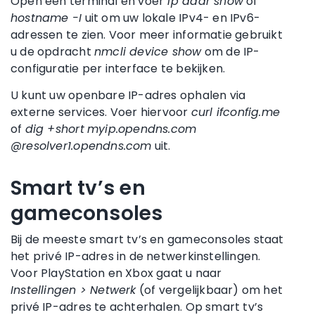
Open een terminal en voer
ip addr show
of
hostname -I
uit om uw lokale IPv4- en IPv6-
adressen te zien. Voor meer informatie gebruikt
u de opdracht
nmcli device show
om de IP-
configuratie per interface te bekijken.
U kunt uw openbare IP-adres ophalen via
externe services. Voer hiervoor
curl ifconfig.me
of
dig +short
myip.opendns.com
@resolver1.opendns.com
uit.
Smart tv’s en
gameconsoles
Bij de meeste smart tv’s en gameconsoles staat
het privé IP-adres in de netwerkinstellingen.
Voor PlayStation en Xbox gaat u naar
Instellingen > Netwerk
(of vergelijkbaar) om het
privé IP-adres te achterhalen. Op smart tv’s