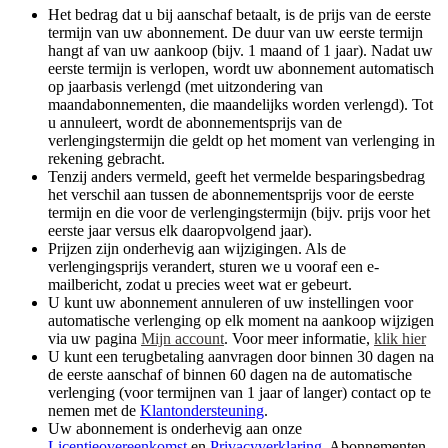
Het bedrag dat u bij aanschaf betaalt, is de prijs van de eerste
termijn van uw abonnement. De duur van uw eerste termijn
hangt af van uw aankoop (bijv. 1 maand of 1 jaar). Nadat uw
eerste termijn is verlopen, wordt uw abonnement automatisch
op jaarbasis verlengd (met uitzondering van
maandabonnementen, die maandelijks worden verlengd). Tot
u annuleert, wordt de abonnementsprijs van de
verlengingstermijn die geldt op het moment van verlenging in
rekening gebracht.​
Tenzij anders vermeld, geeft het vermelde besparingsbedrag
het verschil aan tussen de abonnementsprijs voor de eerste
termijn en die voor de verlengingstermijn (bijv. prijs voor het
eerste jaar versus elk daaropvolgend jaar).
Prijzen zijn onderhevig aan wijzigingen. Als de
verlengingsprijs verandert, sturen we u vooraf een e-
mailbericht, zodat u precies weet wat er gebeurt.
U kunt uw abonnement annuleren of uw instellingen voor
automatische verlenging op elk moment na aankoop wijzigen
via uw pagina
Mijn account
. Voor meer informatie,
klik hier
U kunt een terugbetaling aanvragen door binnen 30 dagen na
de eerste aanschaf of binnen 60 dagen na de automatische
verlenging (voor termijnen van 1 jaar of langer) contact op te
nemen met de
Klantondersteuning
.
Uw abonnement is onderhevig aan onze
Licentieovereenkomst
en
Privacyverklaring
. Abonnementen