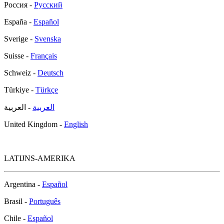
Россия -
Русский
España -
Español
Sverige -
Svenska
Suisse -
Français
Schweiz -
Deutsch
Türkiye -
Türkçe
العربية
- العربية
United Kingdom -
English
LATIJNS-AMERIKA
Argentina -
Español
Brasil -
Português
Chile -
Español