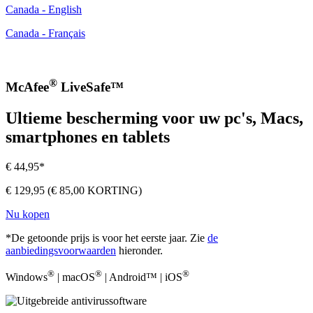
Canada - English
Canada - Français
®
McAfee
LiveSafe™
Ultieme bescherming voor uw pc's, Macs,
smartphones en tablets
€ 44,95*
€ 129,95
(€ 85,00 KORTING)
Nu kopen
*De getoonde prijs is voor het eerste jaar. Zie
de
aanbiedingsvoorwaarden
hieronder.
®
®
®
Windows
| macOS
| Android™ | iOS