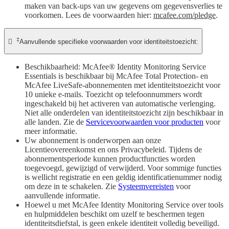
maken van back-ups van uw gegevens om gegevensverlies te
voorkomen. Lees de voorwaarden hier:
mcafee.com/pledge
.
‡

Aanvullende specifieke voorwaarden voor identiteitstoezicht:
Beschikbaarheid: McAfee® Identity Monitoring Service
Essentials is beschikbaar bij McAfee Total Protection- en
McAfee LiveSafe-abonnementen met identiteitstoezicht voor
10 unieke e-mails. Toezicht op telefoonnummers wordt
ingeschakeld bij het activeren van automatische verlenging.
Niet alle onderdelen van identiteitstoezicht zijn beschikbaar in
alle landen. Zie de
Servicevoorwaarden voor producten
voor
meer informatie.
Uw abonnement is onderworpen aan onze
Licentieovereenkomst en ons Privacybeleid. Tijdens de
abonnementsperiode kunnen productfuncties worden
toegevoegd, gewijzigd of verwijderd. Voor sommige functies
is wellicht registratie en een geldig identificatienummer nodig
om deze in te schakelen. Zie
Systeemvereisten
voor
aanvullende informatie.
Hoewel u met McAfee Identity Monitoring Service over tools
en hulpmiddelen beschikt om uzelf te beschermen tegen
identiteitsdiefstal, is geen enkele identiteit volledig beveiligd.