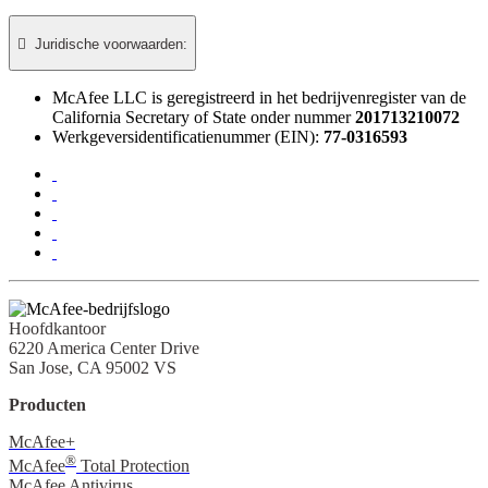

Juridische voorwaarden:​
McAfee LLC is geregistreerd in het bedrijvenregister van de
California Secretary of State onder nummer
201713210072
Werkgeversidentificatienummer (EIN):
77-0316593
Hoofdkantoor
6220 America Center Drive
San Jose, CA 95002 VS
Producten
McAfee+
®
McAfee
Total Protection
McAfee Antivirus