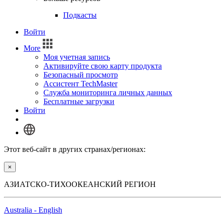
Подкасты
Войти
More
Моя учетная запись
Активируйте свою карту продукта
Безопасный просмотр
Ассистент TechMaster
Служба мониторинга личных данных
Бесплатные загрузки
Войти
Этот веб-сайт в других странах/регионах:
×
АЗИАТСКО-ТИХООКЕАНСКИЙ РЕГИОН
Australia - English