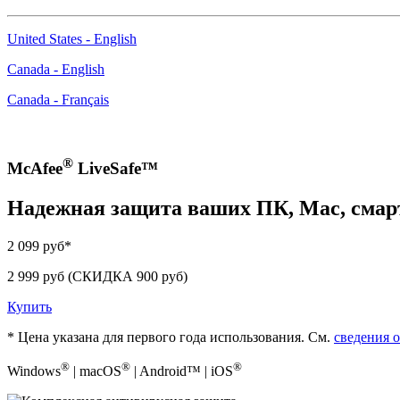
United States - English
Canada - English
Canada - Français
®
McAfee
LiveSafe™
Надежная защита ваших ПК, Mac, смар
2 099 руб*
2 999 руб
(СКИДКА 900 руб)
Купить
* Цена указана для первого года использования. См.
сведения 
®
®
®
Windows
| macOS
| Android™ | iOS