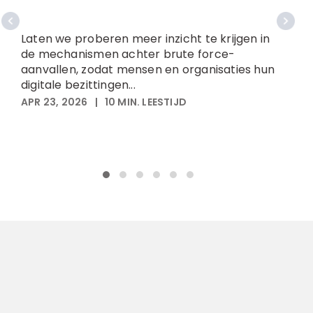
S
u
Laten we proberen meer inzicht te krijgen in
de mechanismen achter brute force-
O
aanvallen, zodat mensen en organisaties hun
s
digitale bezittingen...
p
APR 23, 2026
|
10
MIN. LEESTIJD
m
A