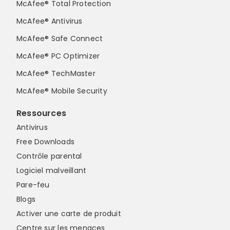
McAfee® Total Protection
McAfee® Antivirus
McAfee® Safe Connect
McAfee® PC Optimizer
McAfee® TechMaster
McAfee® Mobile Security
Ressources
Antivirus
Free Downloads
Contrôle parental
Logiciel malveillant
Pare-feu
Blogs
Activer une carte de produit
Centre sur les menaces