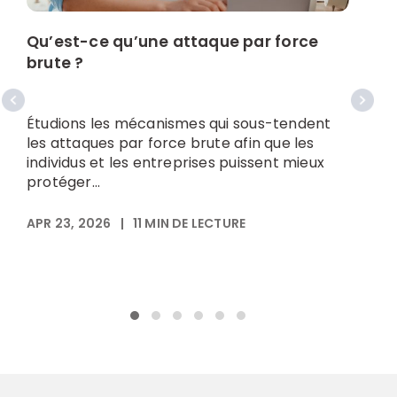
Qu’est-ce qu’une attaque par force
brute ?
C
f
f
Étudions les mécanismes qui sous-tendent
les attaques par force brute afin que les
A
individus et les entreprises puissent mieux
l
protéger...
v
APR 23, 2026
|
11
MIN DE LECTURE
A