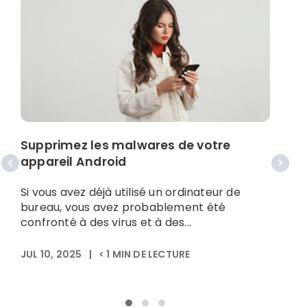
Supprimez les malwares de votre
Q
appareil Android
c
Si vous avez déjà utilisé un ordinateur de
S
bureau, vous avez probablement été
c
confronté à des virus et à des...
q
JUL 10, 2025
|
< 1
MIN DE LECTURE
J