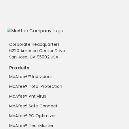
Corporate Headquarters
6220 America Center Drive
San Jose, CA 95002 USA
Produits
McAfee+™ Individual
McAfee® Total Protection
McAfee® Antivirus
McAfee® Safe Connect
McAfee® PC Optimizer
McAfee® TechMaster