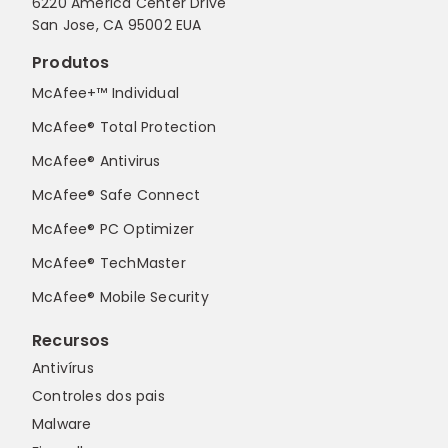
6220 America Center Drive
San Jose, CA 95002 EUA
Produtos
McAfee+™ Individual
McAfee® Total Protection
McAfee® Antivirus
McAfee® Safe Connect
McAfee® PC Optimizer
McAfee® TechMaster
McAfee® Mobile Security
Recursos
Antivírus
Controles dos pais
Malware