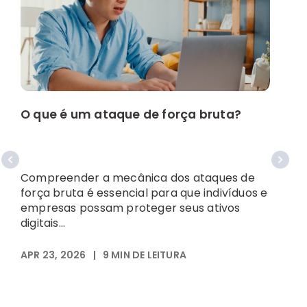
O que é um ataque de força bruta?
C
p
Compreender a mecânica dos ataques de
força bruta é essencial para que indivíduos e
S
empresas possam proteger seus ativos
t
digitais...
i
d
APR 23, 2026
|
9
MIN DE LEITURA
A