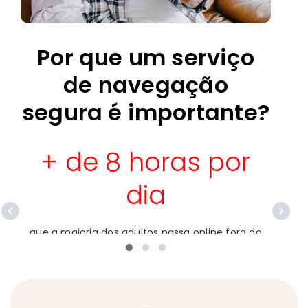
Por que um serviço
de navegação
segura é importante?
+ de 8 horas por
dia
de 
que a maioria dos adultos passa online fora do
trabalho.