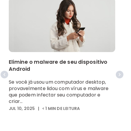
Elimine o malware de seu dispositivo
Android
A
Se você já usou um computador desktop,
provavelmente lidou com vírus e malware
U
que podem infectar seu computador e
e
criar...
m
JUL 10, 2025
|
< 1
MIN DE LEITURA
i
S