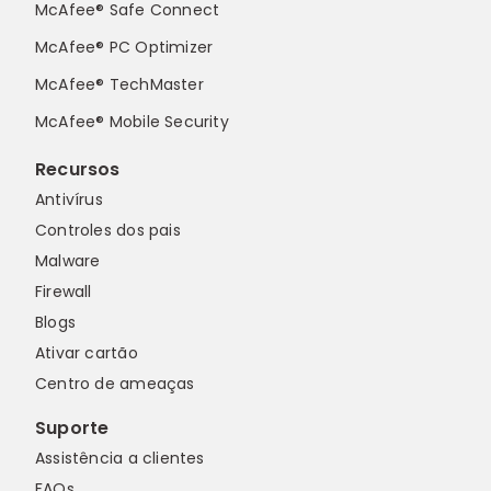
McAfee® Safe Connect
McAfee® PC Optimizer
McAfee® TechMaster
McAfee® Mobile Security
Recursos
Antivírus
Controles dos pais
Malware
Firewall
Blogs
Ativar cartão
Centro de ameaças
Suporte
Assistência a clientes
FAQs