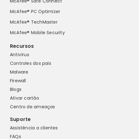
McAfee® Safe Connect
McAfee® PC Optimizer
McAfee® TechMaster
McAfee® Mobile Security
Recursos
Antivírus
Controles dos pais
Malware
Firewall
Blogs
Ativar cartão
Centro de ameaças
Suporte
Assistência a clientes
FAQs