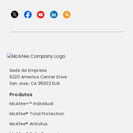
Sede da Empresa
6220 America Center Drive
San Jose, CA 95002 EUA
Produtos
McAfee+™ Individual
McAfee® Total Protection
McAfee® Antivirus