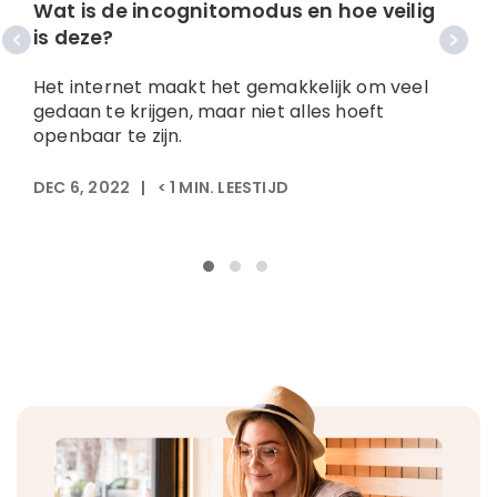
Wat is de incognitomodus en hoe veilig
W
is deze?
e
Het internet maakt het gemakkelijk om veel
H
gedaan te krijgen, maar niet alles hoeft
t
openbaar te zijn.
d
DEC 6, 2022
|
< 1
MIN. LEESTIJD
J