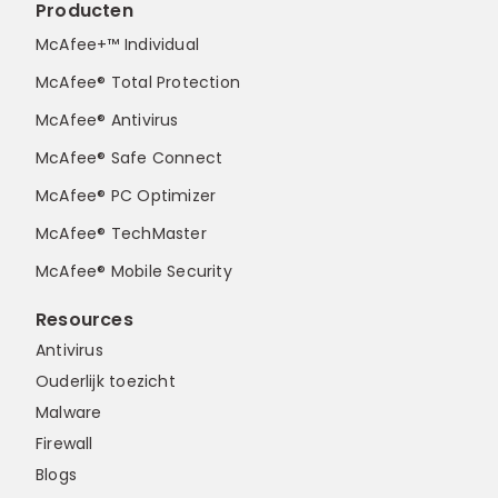
Producten
McAfee+™ Individual
McAfee® Total Protection
McAfee® Antivirus
McAfee® Safe Connect
McAfee® PC Optimizer
McAfee® TechMaster
McAfee® Mobile Security
Resources
Antivirus
Ouderlijk toezicht
Malware
Firewall
Blogs