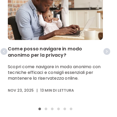
E
r
Come posso navigare in modo
anonimo per la privacy?
R
c
Scopri come navigare in modo anonimo con
d
tecniche efficaci e consigli essenziali per
s
mantenere la riservatezza online.
N
NOV 23, 2025
|
13
MIN DI LETTURA