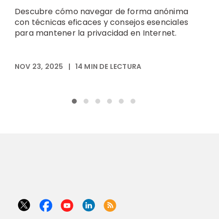
b
Descubre cómo navegar de forma anónima
d
con técnicas eficaces y consejos esenciales
s
para mantener la privacidad en Internet.
N
NOV 23, 2025
|
14
MIN DE LECTURA