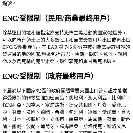
編號。
ENC/受限制（民用/商業最終用戶）
除禁運目的地和被指定為支持恐怖主義活動的國家/地區外，
可以向所有領土上的大多數民用和商業最終用戶出口或再出口
ENC/受限制產品。在 EAR 第 746 部分中被列為需要許可證的
禁運目的地的國家/地區包括古巴、伊朗、朝鮮、蘇丹、敍利
亞以及烏克蘭的克里米亞、頓涅茨克和盧甘斯克地區。
ENC/受限制（政府最終用戶）
不屬於以下國家/地區的政府實體需要美國出口許可證才能獲
得受限制的非零售強加密商品：奧地利、澳大利亞、比利時、
保加利亞、加拿大、塞浦路斯、捷克共和國、丹麥、愛沙尼
亞、芬蘭、法國、德國、希臘、匈牙利、冰島、愛爾蘭、意大
利、日本、拉脱維亞、立陶宛、盧森堡、馬耳他、荷蘭、新西
蘭、挪威、波蘭、葡萄牙、羅馬尼亞、斯洛伐克、斯洛文尼