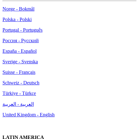
Norge - Bokmål
Polska - Polski
Portugal - Português
Россия - Русский
España - Español
Sverige - Svenska
Suisse - Français
Schweiz - Deutsch
Türkiye - Türkçe
العربية - العربية
United Kingdom - English
LATIN AMERICA