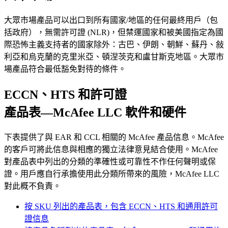
大眾市場產品可以出口到所有國家/地區的任何最終用戶（包
括政府），無需許可證 (NLR)，但禁運國家和被美國指定為國
際恐怖主義支持者的國家除外：古巴、伊朗、朝鮮、蘇丹、敍
利亞和烏克蘭的克里米亞、頓涅茨克和盧甘斯克地區。大眾市
場產品符合最低豁免對待的條件。
ECCN、HTS 和許可證
產品表—McAfee LLC 軟件和硬件
下表提供了與 EAR 和 CCL 相關的 McAfee 產品信息。McAfee
的客戶可將此信息與相應的獨立法律意見結合使用。McAfee
對產品表中列出的分類的準確性或可靠性不作任何聲明或保
證。用戶應自行承擔使用此分類所帶來的風險，McAfee LLC
對此概不負責。
按 SKU 列出的產品表，包含 ECCN、HTS 和通用許可
證信息