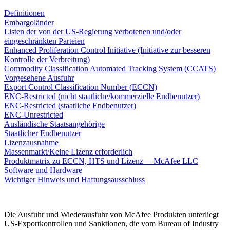
Definitionen
Embargoländer
Listen der von der US-Regierung verbotenen und/oder
eingeschränkten Parteien
Enhanced Proliferation Control Initiative (Initiative zur besseren
Kontrolle der Verbreitung)
Commodity Classification Automated Tracking System (CCATS)
Vorgesehene Ausfuhr
Export Control Classification Number (ECCN)
ENC-Restricted (nicht staatliche/kommerzielle Endbenutzer)
ENC-Restricted (staatliche Endbenutzer)
ENC-Unrestricted
Ausländische Staatsangehörige
Staatlicher Endbenutzer
Lizenzausnahme
Massenmarkt/Keine Lizenz erforderlich
Produktmatrix zu ECCN, HTS und Lizenz— McAfee LLC
Software und Hardware
Wichtiger Hinweis und Haftungsausschluss
Die Ausfuhr und Wiederausfuhr von McAfee Produkten unterliegt
US-Exportkontrollen und Sanktionen, die vom Bureau of Industry