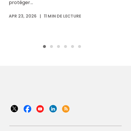
protéger...
v
APR 23, 2026
|
11
MIN DE LECTURE
A