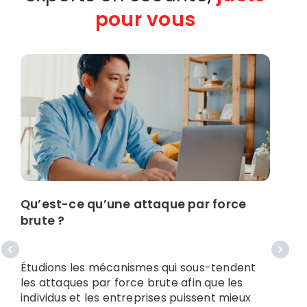
pour vous
Qu’est-ce qu’une attaque par force
brute ?
C
f
f
Étudions les mécanismes qui sous-tendent
les attaques par force brute afin que les
A
individus et les entreprises puissent mieux
l