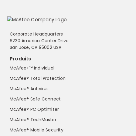
Corporate Headquarters
6220 America Center Drive
San Jose, CA 95002 USA
Produits
McAfee+™ Individual
McAfee® Total Protection
McAfee® Antivirus
McAfee® Safe Connect
McAfee® PC Optimizer
McAfee® TechMaster
McAfee® Mobile Security