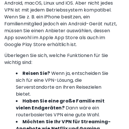
Android
,
macOS
, Linux und
iOS
. Aber nicht jedes
VPN ist mit jedem Betriebssystem kompatibel.
Wenn Sie z. B. ein
iPhone
besitzen, ein
Familienmitglied jedoch ein
Android
-Gerät nutzt,
müssen Sie einen Anbieter auswählen, dessen
App sowohl im
Apple
App Store
als auch im
Google Play Store erhältlich ist.
Überlegen Sie sich, welche Funktionen für Sie
wichtig sind:
Reisen Sie?
Wenn ja, entscheiden Sie
sich für eine VPN-Lösung, die
Serverstandorte
an Ihren Reisezielen
bietet.
Haben Sie eine große Familie mit
vielen Endgeräten?
Dann wäre ein
routerbasiertes
VPN eine gute Wahl.
Möchten Sie Ihr VPN für Streaming-
Angebote wie
Netflix
und Gaming