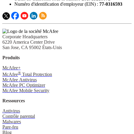
Numéro d'identification d'employeur (EIN) :
77-0316593
Corporate Headquarters
6220 America Center Drive
San Jose, CA 95002 États-Unis
Produits
McAfee+
®
McAfee
Total Protection
McAfee Antivirus
McAfee PC Optimizer
McAfee Mobile Security
Ressources
Antivirus
Contrôle parental
Malwares
Pare-feu
Blog