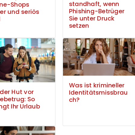
standhaft, wenn
ine-Shops
Phishing-Betrüger
er und seriös
Sie unter Druck
d
setzen
Was ist krimineller
 der Hut vor
Identitätsmissbrau
sebetrug: So
ch?
ngt Ihr Urlaub