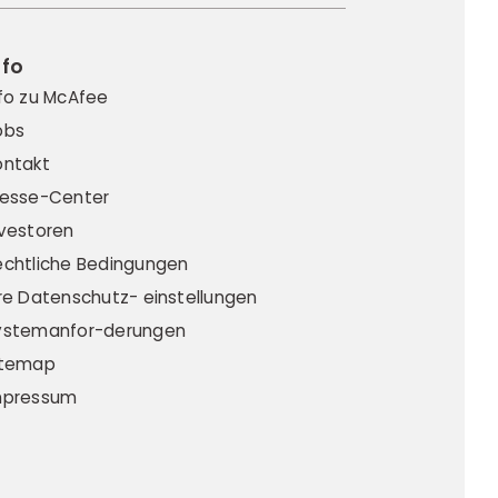
nfo
nfo zu McAfee
obs
ontakt
resse-Center
nvestoren
echtliche Bedingungen
hre Datenschutz- einstellungen
ystemanfor-derungen
itemap
mpressum