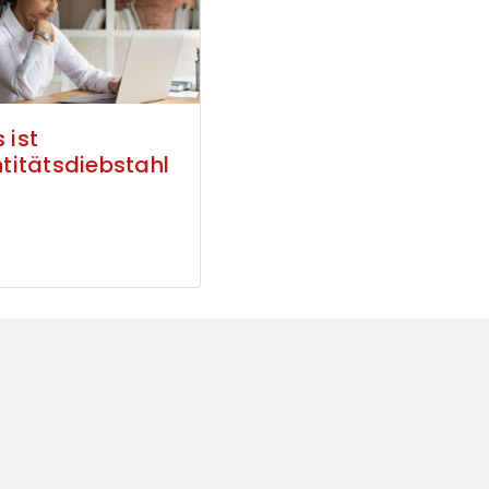
 ist
ntitätsdiebstahl