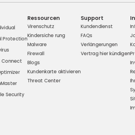
Ressourcen
Support
I
Virenschutz
Kundendienst
I
ividual
Kindersiche rung
FAQs
J
l Protection
Malware
Verlängerungen
K
irus
Firewall
Vertrag hier kündigen
P
e Connect
Blogs
I
Kundenkarte aktivieren
R
ptimizer
Threat Center
I
hMaster
S
le Security
S
I