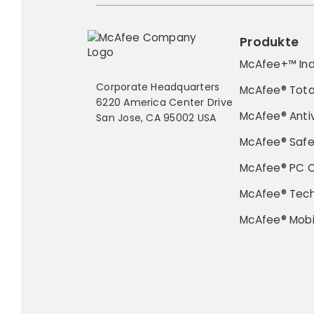
Produkte
McAfee+™ Ind
Corporate Headquarters
McAfee® Tota
6220 America Center Drive
McAfee® Antiv
San Jose, CA 95002 USA
McAfee® Saf
McAfee® PC O
McAfee® Tec
McAfee® Mobi