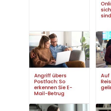
Onl
sich
sin
Angriff übers
Auf
Postfach: So
Rei
erkennen Sie E-
geli
Mail-Betrug