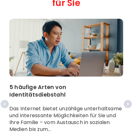
für Sie
5 häufige Arten von
Identitätsdiebstahl
B
B
Das Internet bietet unzählige unterhaltsame
und interessante Möglichkeiten für Sie und
P
Ihre Familie – vom Austausch in sozialen
a
Medien bis zum...
S
I