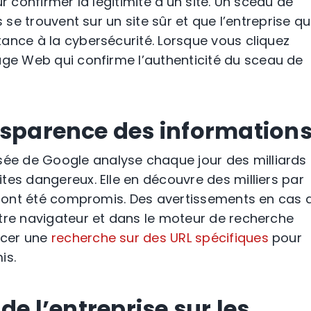
r confirmer la légitimité d’un site. Un sceau de
 se trouvent sur un site sûr et que l’entreprise qu
tance à la
cybersécurité
. Lorsque vous cliquez
age Web
qui confirme l’
authenticité
du
sceau de
nsparence des information
sée
de Google
analyse chaque jour des milliards
tes dangereux. Elle en découvre des milliers par
 ont été compromis. Des avertissements en cas 
re navigateur et dans le
moteur de recherche
ncer une
recherche sur des URL spécifiques
pour
mis.
de l’entreprise sur les