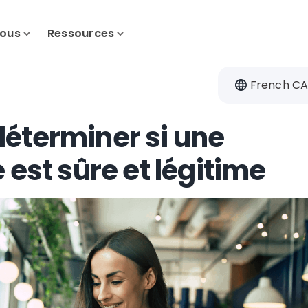
nous
Ressources
French C
éterminer si une
 est sûre et légitime