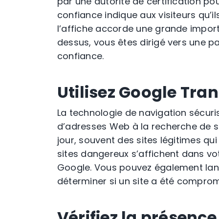
par une autorité de certification pou
confiance indique aux visiteurs qu’ils
l’affiche accorde une grande impor
dessus, vous êtes dirigé vers une
p
confiance
.
Utilisez Google Tra
La technologie de
navigation sécuri
d’
adresses Web
à la recherche de si
jour, souvent des
sites légitimes
qui
sites dangereux
s’affichent
dans vot
Google. Vous pouvez également la
déterminer si un site a été compro
Vérifiez la présence 