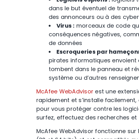
dans le but éventuel de transm
des annonceurs ou à des cyber
Virus :
morceaux de code qui 
conséquences négatives, comme
de données
Escroqueries
par hameçon
pirates informatiques
envoient 
tombent dans le
panneau
et ré
système ou d’autres renseigne
McAfee WebAdvisor
est une extensi
rapidement et s’installe facilement
pour vous protéger contre les
logic
surfez, effectuez des recherches et
McAfee WebAdvisor fonctionne sur le