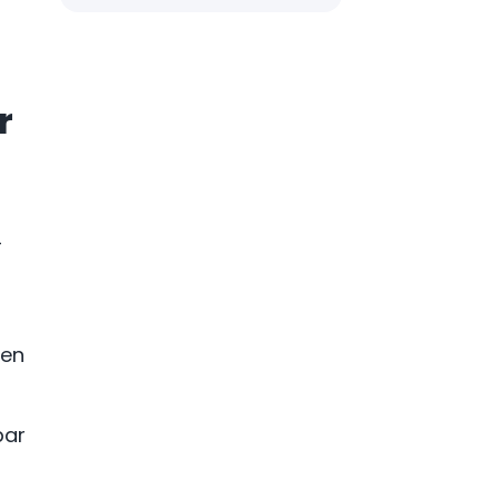
r
-
 en
par