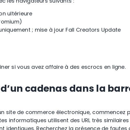
ec les navigateurs suivants :
ion ultérieure
hromium)
niquement ; mise à jour Fall Creators Update
ner si vous avez affaire à des
escrocs
en ligne.
e d’un cadenas dans la barr
’un site de
commerce électronique
, commencez 
tes informatiques
utilisent des URL très similaires
ment identiques. Recherchez la présence de
fautes 