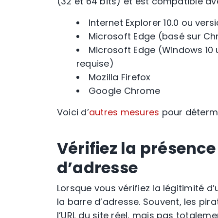
(32 et 64 bits) et est compatible av
Internet Explorer 10.0 ou vers
Microsoft Edge (basé sur C
Microsoft Edge (Windows 10 u
requise)
Mozilla Firefox
Google
Chrome
Voici d’
autres mesures
pour détermi
Vérifiez la présenc
d’adresse
Lorsque vous vérifiez la légitimité d
la
barre d’adresse
. Souvent, les
pira
l’URL du site réel, mais pas totale